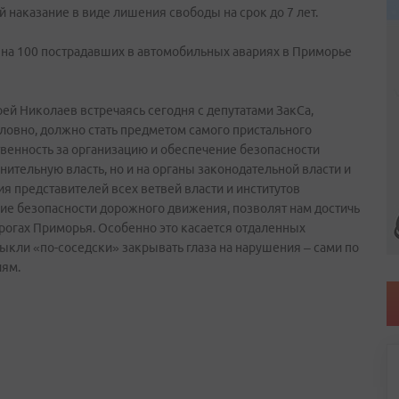
й наказание в виде лишения свободы на срок до 7 лет.
я на 100 пострадавших в автомобильных авариях в Приморье
й Николаев встречаясь сегодня с депутатами ЗакСа,
ловно, должно стать предметом самого пристального
твенность за организацию и обеспечение безопасности
ительную власть, но и на органы законодательной власти и
я представителей всех ветвей власти и институтов
е безопасности дорожного движения, позволят нам достичь
рогах Приморья. Особенно это касается отдаленных
ивыкли «по-соседски» закрывать глаза на нарушения – сами по
иям.