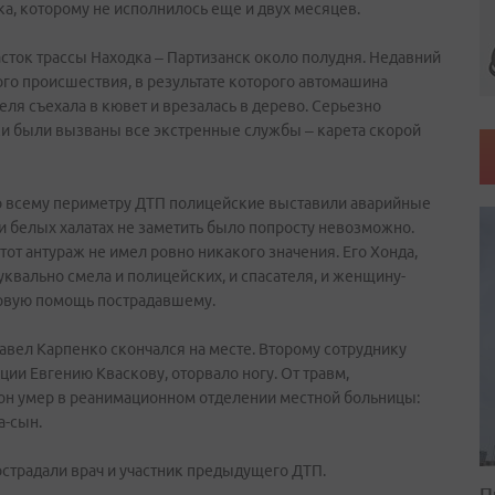
ка, которому не исполнилось еще и двух месяцев.
сток трассы Находка – Партизанск около полудня. Недавний
ого происшествия, в результате которого автомашина
ля съехала в кювет и врезалась в дерево. Серьезно
ки были вызваны все экстренные службы – карета скорой
о всему периметру ДТП полицейские выставили аварийные
и белых халатах не заметить было попросту невозможно.
тот антураж не имел ровно никакого значения. Его Хонда,
уквально смела и полицейских, и спасателя, и женщину-
ервую помощь пострадавшему.
авел Карпенко скончался на месте. Второму сотруднику
ии Евгению Кваскову, оторвало ногу. От травм,
он умер в реанимационном отделении местной больницы:
а-сын.
острадали врач и участник предыдущего ДТП.
П