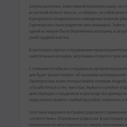
Злоумышленник, замесивший кровавую кашу, на это
встречной полосе трассы, «собирая» за собой веер м
В результате неадекватного поведения воителя-уб
Партизанске стали водители трех иномарок: Тойот
одной из машин была беременная женщина: в резул
ушиб грудной клетки.
В настоящее время сотрудниками правоохранительн
смертельным исходом, жертвами которого стали нес
С семьями погибших сотрудников органов внутренн
дни будет решен вопрос об оказании материальной
Приморскому краю генерал-майор полиции Андрей 
«Позаботиться о тех, чьи отцы, мужья и сыновья от
действующих сотрудников и руководства приморско
сюда можно прийти с любой просьбой, попросить о
Злостный нарушитель Правил дорожного движения, 
соответствии с Уголовным кодексом. В настоящее 
повлекшее по неосторожности смерть нескольких ч