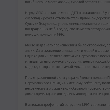
погибшего на месте аварии, сиротой остался сыниш
Наряд ДПС выехал на место ДТП на оживленный уча
снегопад и резкая оттепель стали причиной дорожн
Судзуки Эскудо под управлением неопытного водите
пострадавших не было, однако на место автодорож
помощи, полиция и МЧС.
Место недавнего происшествия было огорожено, п
знаки. Да и скопление спецмашин и людей в форме 
Однако для 25-летнего лихача из Партизанска весь э
мчавшаяся на огромной скорости к центру города, б
медика, которая в этот самый момент оказывала п
После чудовищной силы удара лейтенант полиции П
Партизанского ОМВД, 24-х летнему лейтенанту полиц
несовместимых с жизнью, и обильной кровопотери 
дома кормильца не дождались молодая жена и крох
В автокатастрофе погиб сотрудник МЧС, серьезно п