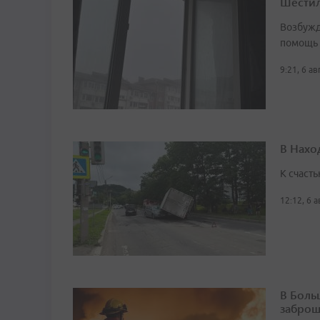
Шестил
Возбужд
помощь
9:21, 6 а
В Нахо
К счасть
12:12, 6 
В Боль
заброш