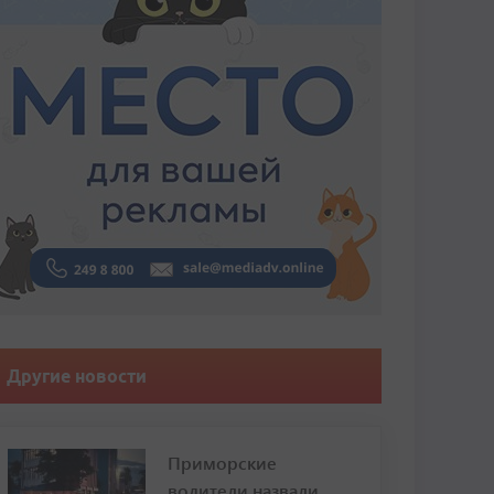
Другие новости
Приморские
водители назвали