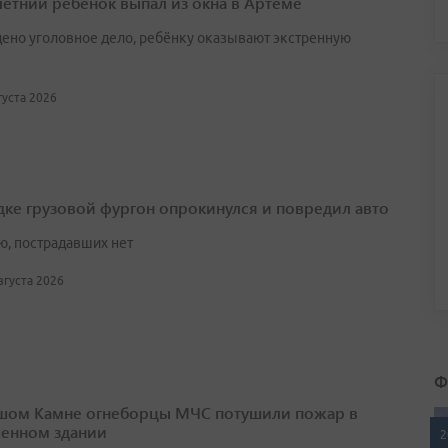
етний ребенок выпал из окна в Артёме
ено уголовное дело, ребёнку оказывают экстренную
вгуста 2026
дке грузовой фургон опрокинулся и повредил авто
ю, пострадавших нет
августа 2026
Ф
шом Камне огнеборцы МЧС потушили пожар в
енном здании
2