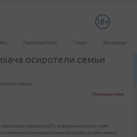
ика
Происшествия
Спорт
Интервью
ихача осиротели семьи
торонняя помощь
Происшествия
у, произошло страшное ДТП, жертвами которого стали
го лейтенанта полиции Евгения Кваскова, по вине лихача