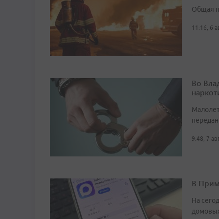
Общая п
11:16, 6 
Во Вла
наркот
Малолет
передан
9:48, 7 а
В Прим
На сего
домовых