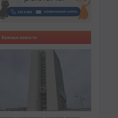
Важные новости
риморье закрепилось в десятке лучших