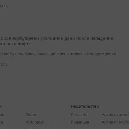
09:16
орье возбуждено уголовное дело после нападения
ростка в лифте
авшему школьнику были причинены телесные повреждения
12:13
и
Издательство
во
Спорт
Реклама
Архив газеты 
ка
Интервью
Редакция
Архив новост