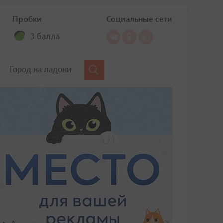
Пробки
Социальные сети
3 балла
Город на ладони