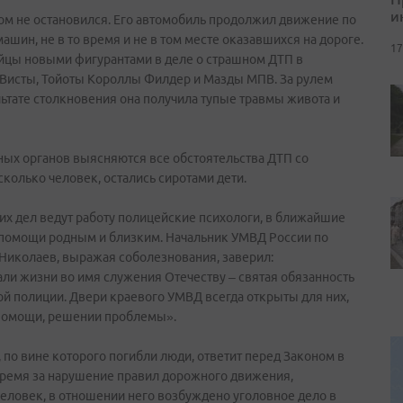
и
м не остановился. Его автомобиль продолжил движение по
ашин, не в то время и не в том месте оказавшихся на дороге.
17
ийцы новыми фигурантами в деле о страшном ДТП в
ы Висты, Тойоты Короллы Филдер и Мазды МПВ. За рулем
ьтате столкновения она получила тупые травмы живота и
ых органов выясняются все обстоятельства ДТП со
колько человек, остались сиротами дети.
их дел ведут работу полицейские психологи, в ближайшие
 помощи родным и близким. Начальник УМВД России по
Николаев, выражая соболезнования, заверил:
дали жизни во имя служения Отечеству – святая обязанность
й полиции. Двери краевого УМВД всегда открыты для них,
 помощи, решении проблемы».
по вине которого погибли люди, ответит перед Законом в
время за нарушение правил дорожного движения,
еловек, в отношении него возбуждено уголовное дело в