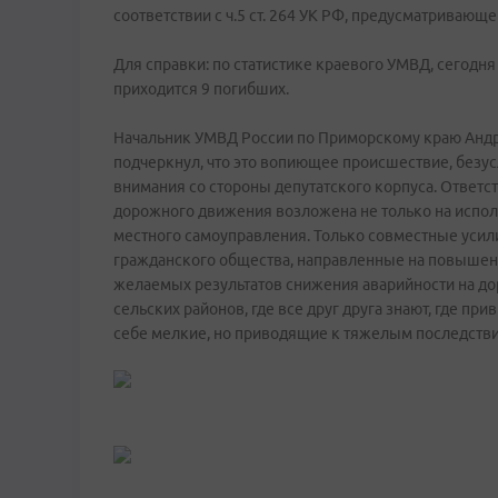
соответствии с ч.5 ст. 264 УК РФ, предусматривающе
Для справки: по статистике краевого УМВД, сегодн
приходится 9 погибших.
Начальник УМВД России по Приморскому краю Андре
подчеркнул, что это вопиющее происшествие, безус
внимания со стороны депутатского корпуса. Ответс
дорожного движения возложена не только на исполн
местного самоуправления. Только совместные усили
гражданского общества, направленные на повышени
желаемых результатов снижения аварийности на до
сельских районов, где все друг друга знают, где пр
себе мелкие, но приводящие к тяжелым последств