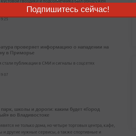
х кустовой гвоздики и подсолнечника был обнаружен
Подпишитесь сейчас!
й цветочный трипс
19:25
атура проверяет информацию о нападении на
ну в Приморье
 стали публикации в СМИ и сигналы в соцсетях
19:07
 парк, школы и дороги: каким будет «Город
ый» во Владивостоке
явятся не только дома, но четыре торговых центра, кафе,
ы и другие нужные сервисы, а также спортивные и