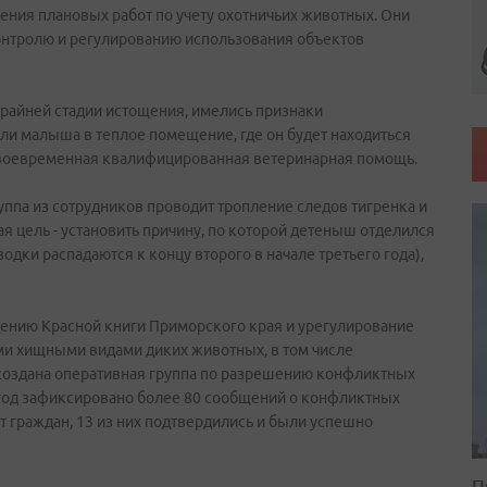
ения плановых работ по учету охотничьих животных. Они
контролю и регулированию использования объектов
крайней стадии истощения, имелись признаки
и малыша в теплое помещение, где он будет находиться
 своевременная квалифицированная ветеринарная помощь.
ппа из сотрудников проводит тропление следов тигренка и
я цель - установить причину, по которой детеныш отделился
водки распадаются к концу второго в начале третьего года),
ению Красной книги Приморского края и урегулирование
и хищными видами диких животных, в том числе
создана оперативная группа по разрешению конфликтных
1 год зафиксировано более 80 сообщений о конфликтных
т граждан, 13 из них подтвердились и были успешно
П