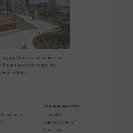
Сердце Патрокла» забилось:
о Владивостоке открыли
овый сквер
Социальные сети
"Владивосток"
vkontakte
ей
Одноклассники
Телеграм