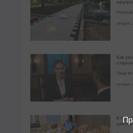
нацпро
Первый 
сегодня, 
Как ух
откров
Чаще вс
сегодня, 
В Прим
Пр
цветов