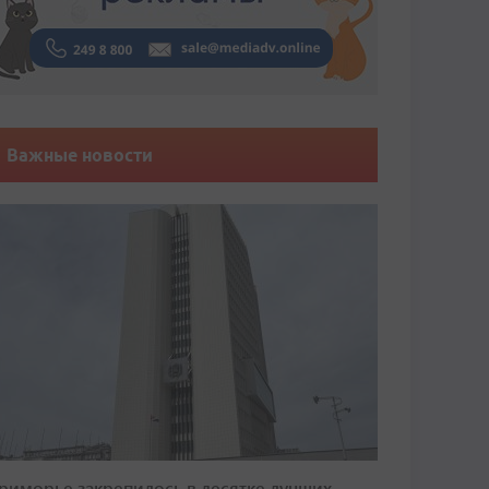
Важные новости
риморье закрепилось в десятке лучших