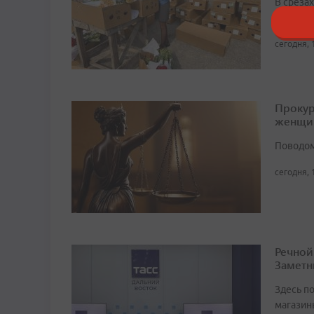
В среза
западны
сегодня, 
Прокур
женщи
Поводом
сегодня, 
Речной
Заметн
Здесь по
магазин