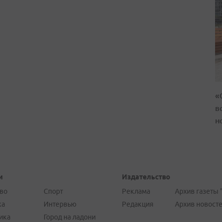
«
в
н
и
Издательство
во
Спорт
Реклама
Архив газеты 
ка
Интервью
Редакция
Архив новост
ика
Город на ладони