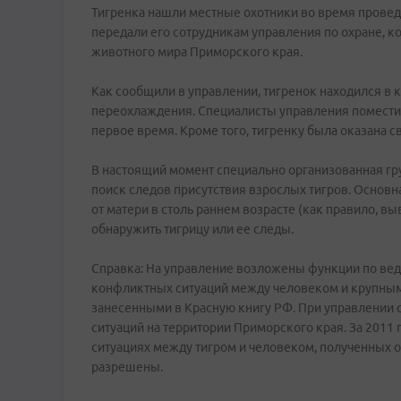
Тигренка нашли местные охотники во время провед
передали его сотрудникам управления по охране, 
животного мира Приморского края.
Как сообщили в управлении, тигренок находился в 
переохлаждения. Специалисты управления поместил
первое время. Кроме того, тигренку была оказана
В настоящий момент специально организованная гру
поиск следов присутствия взрослых тигров. Основна
от матери в столь раннем возрасте (как правило, вы
обнаружить тигрицу или ее следы.
Справка: На управление возложены функции по вед
конфликтных ситуаций между человеком и крупным
занесенными в Красную книгу РФ. При управлении 
ситуаций на территории Приморского края. За 201
ситуациях между тигром и человеком, полученных о
разрешены.