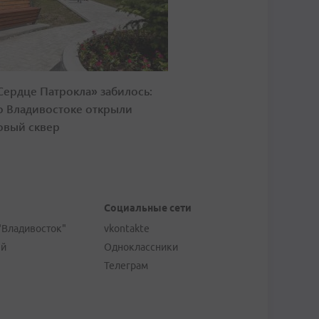
Сердце Патрокла» забилось:
о Владивостоке открыли
овый сквер
Социальные сети
"Владивосток"
vkontakte
ей
Одноклассники
Телеграм