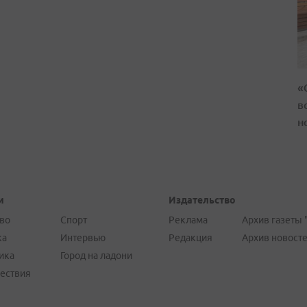
«
в
н
и
Издательство
во
Спорт
Реклама
Архив газеты 
ка
Интервью
Редакция
Архив новост
ика
Город на ладони
ествия