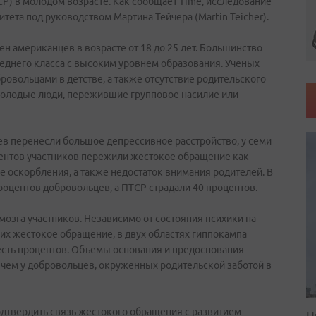
СР) в молодом возрасте. Как сообщает Time, исследование
тета под руководством Мартина Тейчера (Martin Teicher).
ен американцев в возрасте от 18 до 25 лет. Большинство
еднего класса с высоким уровнем образования. Ученых
овольцами в детстве, а также отсутствие родительского
молодые люди, пережившие групповое насилие или
ев перенесли большое депрессивное расстройство, у семи
центов участников пережили жестокое обращение как
е оскорбления, а также недостаток внимания родителей. В
роцентов добровольцев, а ПТСР страдали 40 процентов.
озга участников. Независимо от состояния психики на
х жестокое обращение, в двух областях гиппокампа
сть процентов. Объемы основания и предоснования
 чем у добровольцев, окруженных родительской заботой в
подтвердить связь жестокого обращения с развитием
П