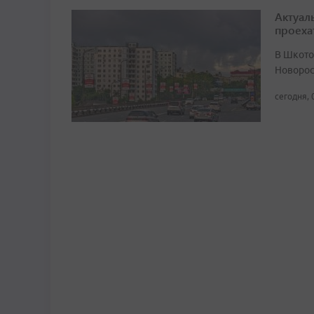
Актуал
проеха
В Шкото
Новорос
сегодня, 