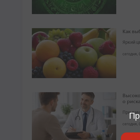
Как вы
Яркий ц
сегодня, 
Высоко
о риск
При дав
Пр
сегодня, 