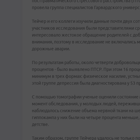
посттравматического стрессового расстройства (ПТ
провела группа специалистов Гарвардского универси
Тейчер и его коллеги изучили данные почти двух сот
участников исследования были представителями ср
интересовало жестокое обращение родителей с добр
внимания, поэтому в исследование не включались 
дорожные аварии.
По результатам работы, около четверти добровольц
процентов - было выявлено ПТСР. При этом 16 про
минимум в трех формах: физическое насилие, устны
этой группе депрессия была диагностирована у 53 п
С помощью томографии ученые оценили состояние м
момент обследования, у молодых людей, переживши
наблюдалось снижение объема нервной ткани на ше
гиппокампа у них были на четыре процента меньше,
детстве.
Таким образом, группе Тейчера удалось не только 