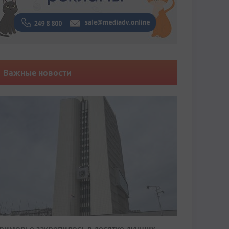
Важные новости
риморье закрепилось в десятке лучших