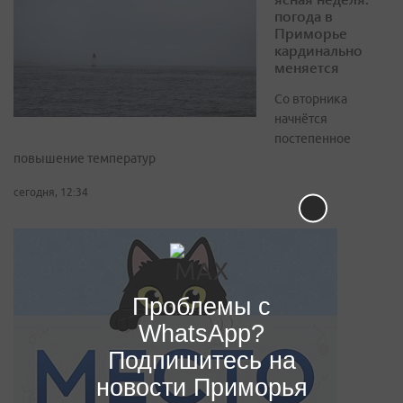
погода в
Приморье
кардинально
меняется
Со вторника
начнётся
постепенное
повышение температур
сегодня, 12:34
Проблемы с
WhatsApp?
Подпишитесь на
новости Приморья