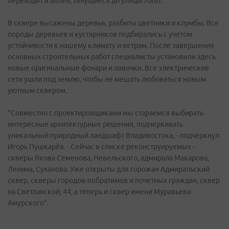
переходят в аллеи, тянущиеся до улицы Лазо.
В сквере высажены деревья, разбиты цветники и клумбы. Все
породы деревьев и кустарников подбирались с учетом
устойчивости к нашему климату и ветрам. После завершения
основных строительных работ специалисты установили здесь
новые оригинальные фонари и лавочки. Все электрические
сети ушли под землю, чтобы не мешать любоваться новым
уютным сквером.
"Совместно с проектировщиками мы стараемся выбирать
интересные архитектурные решения, подчеркивать
уникальный природный ландшафт Владивостока, - подчеркнул
Игорь Пушкарёв. - Сейчас в списке реконструируемых -
скверы Якова Семенова, Невельского, адмирала Макарова,
Ленина, Суханова. Уже открыты для горожан Адмиральский
сквер, скверы городов-побратимов и почетных граждан, сквер
на Светланской, 44, а теперь и сквер имени Муравьева-
Амурского".