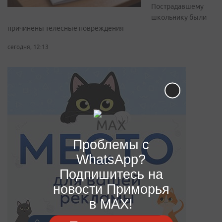
Пострадавшему
школьнику были
причинены телесные повреждения
сегодня, 12:13
Проблемы с
WhatsApp?
Подпишитесь на
новости Приморья
в MAX!