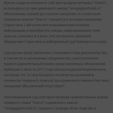
Жугов создал в интернете сайт для продажи аппарата "Онега",
используя в составе доменного имени "onegagipertonik.ru"
обозначения, схожие до степени смешения со словесным
товарным знаком "Онега", говорится в исковом заявлении
Старостина. Сайт позволял пользователям получать
информацию и приобретать товары, маркированные этим
знаком, отмечается в иске. Это послужило причиной
обращения Старостина в арбитражный суд Приморского края.
Суд оценил представленные сторонами спора доказательства,
в том числе и заключение специалистов, самостоятельно
провел сравнительный анализ представленных обозначений.
Арбитраж 5 августа 2011 года отказал в удовлетворении иска,
посчитав, что "в силу большого количества различий в
элементах товарного знака истца и доменного имени ответчика
смешение обозначений отсутствует".
Апелляционный суд, повторно проведя сравнительный анализ
товарного знака "Онега" и доменного имени
"onegagipertonik.ru", пришел к выводу об их сходстве и,