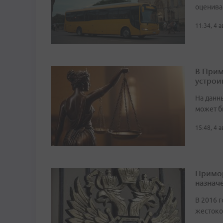
оценива
11:34, 4 
В Прим
устрои
На данн
может б
15:48, 4 
Примор
назначе
В 2016 г
жестоко