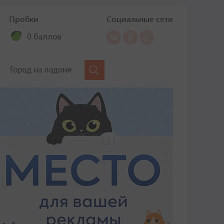
Пробки
Социальные сети
0 баллов
Город на ладони