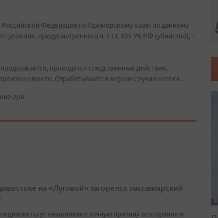
а Российской Федерации по Приморскому краю по данному
упления, предусмотренного ч. 1 ст. 105 УК РФ (убийство), -
 продолжается, проводятся следственные действия,
 произошедшего. Отрабатываются версии случившегося.
ние дня.
дивостоке на «Луговой» загорелся пассажирский
с
специалисты устанавливают точную причину возгорания и
П