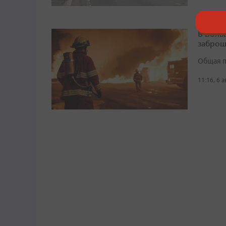
В Боль
заброш
Общая п
11:16, 6 