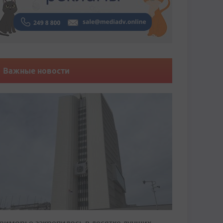
Важные новости
риморье закрепилось в десятке лучших