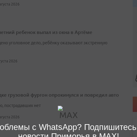
августа 2026
етний ребенок выпал из окна в Артёме
ено уголовное дело, ребёнку оказывают экстренную
вгуста 2026
дке грузовой фургон опрокинулся и повредил авто
ю, пострадавших нет
августа 2026
облемы с WhatsApp? Подпишитесь
новости Приморья в MAX!