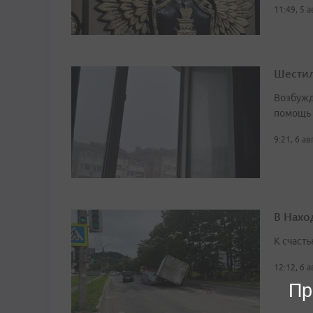
11:49, 5 
Шестил
Возбужд
помощь
9:21, 6 а
В Нахо
К счасть
12:12, 6 
Пр