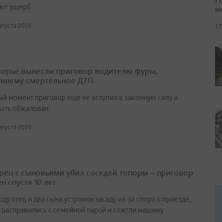
ют ущерб
и
августа 2026
17
орье вынесли приговор водителю фуры,
вшему смертельное ДТП
ый момент приговор еще не вступил в законную силу и
ыть обжалован
августа 2026
ец с сыновьями убил соседей топорм – приговор
н спустя 10 лет
оду отец и два сына устроили засаду из‑за спора о проезде,
 расправились с семейной парой и сожгли машину