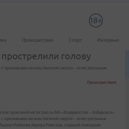
ика
Происшествия
Спорт
Интервью
 прострелили голову
 с признаками насильственной смерти – огнестрельным
Происшествия
возле проезжей части трассы М6 «Владивосток – Хабаровск»
 с признаками насильственной смерти – огнестрельным
ообщила Vladnews Аврора Римская, старший помощник