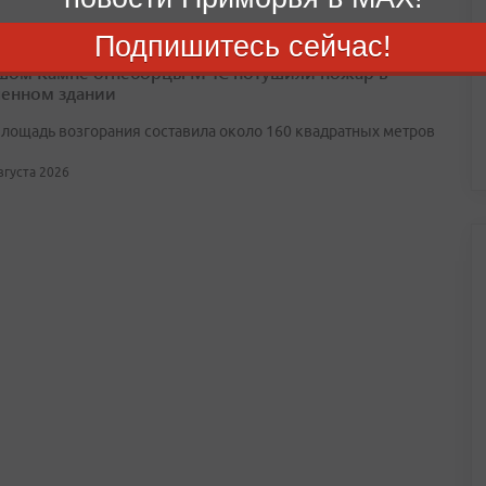
Подпишитесь сейчас!
шом Камне огнеборцы МЧС потушили пожар в
енном здании
лощадь возгорания составила около 160 квадратных метров
августа 2026