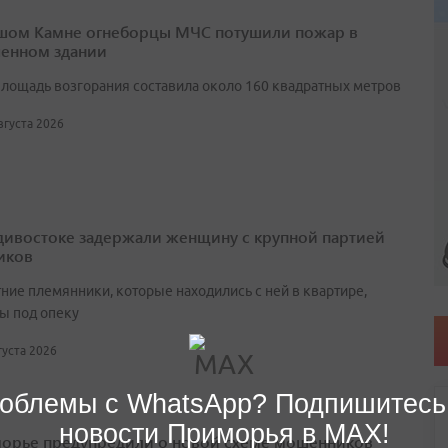
шом Камне огнеборцы МЧС потушили пожар в
енном здании
лощадь возгорания составила около 160 квадратных метров
августа 2026
дивостоке задержали женщину с крупной партией
иков
ние племянники, которые находились с ней в квартире,
ы под опеку
вгуста 2026
облемы с WhatsApp? Подпишитесь
новости Приморья в MAX!
орье предупредили о новой схеме мошенников