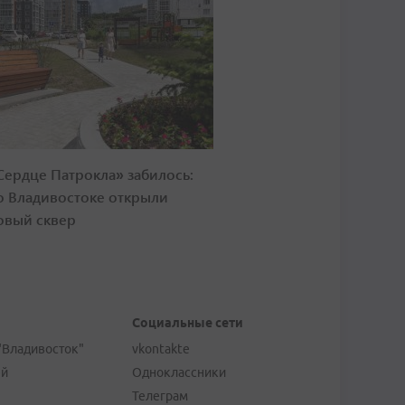
Сердце Патрокла» забилось:
о Владивостоке открыли
овый сквер
Социальные сети
"Владивосток"
vkontakte
ей
Одноклассники
Телеграм