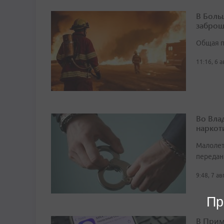
В Боль
заброш
Общая п
11:16, 6 
Во Вла
наркот
Малолет
передан
9:48, 7 а
Пр
В Прим