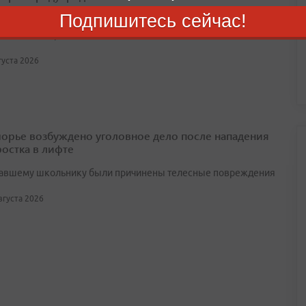
Подпишитесь сейчас!
дняшний день в Приморье создано 9 146 официальных
 чатов, которые объединили почти 160 тысяч жильцов
вгуста 2026
орье возбуждено уголовное дело после нападения
ростка в лифте
авшему школьнику были причинены телесные повреждения
августа 2026