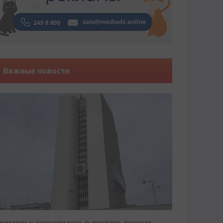
Важные новости
риморье закрепилось в десятке лучших