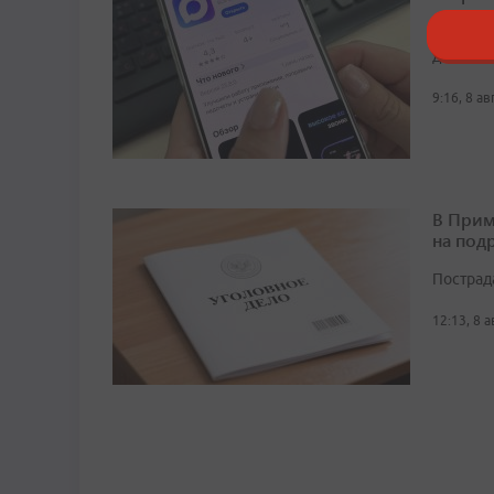
На сего
домовых
9:16, 8 а
В Прим
на под
Пострад
12:13, 8 