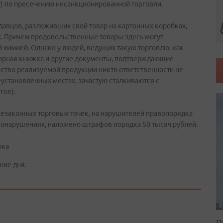
у) по пресечению несанкционированной торговли.
давцов, разложивших свой товар на картонных коробках,
х. Причем продовольственные товары здесь могут
 химией. Однако у людей, ведущих такую торговлю, как
тарная книжка и другие документы, подтверждающие
чество реализуемой продукции никто ответственности не
еустановленных местах, зачастую сталкиваются с
гое).
незаконных торговых точек, на нарушителей правопорядка
вонарушениях, наложено штрафов порядка 50 тысяч рублей.
ока
ние дня.
П