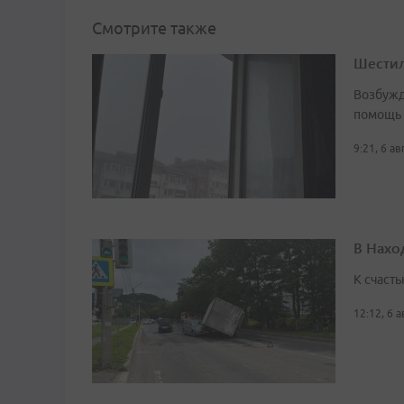
Смотрите также
Шестил
Возбужд
помощь
9:21, 6 а
В Нахо
К счасть
12:12, 6 