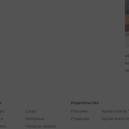
«
в
н
и
Издательство
во
Спорт
Реклама
Архив газеты 
ка
Интервью
Редакция
Архив новост
ика
Город на ладони