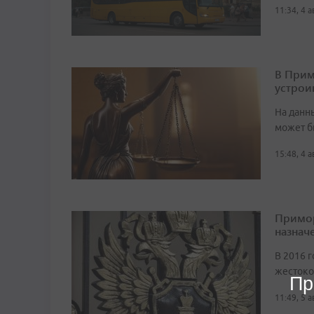
11:34, 4 
В Прим
устрои
На данн
может б
15:48, 4 
Примор
назначе
В 2016 г
жестоко
Пр
11:49, 5 