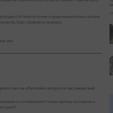
иции на политика, но за это время самолет с ним на борту
и
17
одтвердил Life News источник в правоохранительных органах
оводству, будет проведена проверка.
ние дня.
дивостоке на «Луговой» загорелся пассажирский
с
специалисты устанавливают точную причину возгорания и
ют ущерб