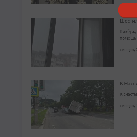
Шестил
Возбужд
помощь
сегодня, 
В Нахо
К счасть
сегодня, 