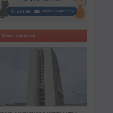
Важные новости
риморье закрепилось в десятке лучших