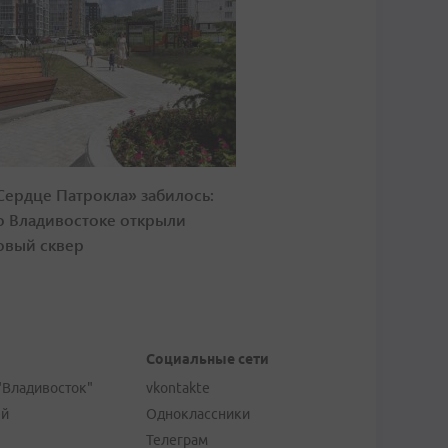
Сердце Патрокла» забилось:
о Владивостоке открыли
овый сквер
Социальные сети
"Владивосток"
vkontakte
ей
Одноклассники
Телеграм