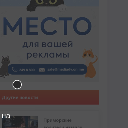
Другие новости
 на
Приморские
водители назвали