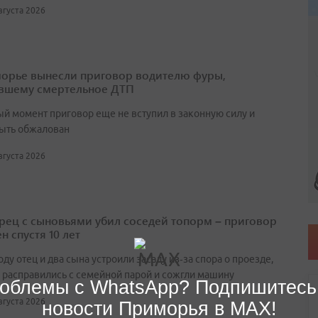
августа 2026
орье вынесли приговор водителю фуры,
вшему смертельное ДТП
ый момент приговор еще не вступил в законную силу и
ыть обжалован
августа 2026
ец с сыновьями убил соседей топорм – приговор
н спустя 10 лет
оду отец и два сына устроили засаду из‑за спора о проезде,
 расправились с семейной парой и сожгли машину
облемы с WhatsApp? Подпишитесь
августа 2026
новости Приморья в MAX!