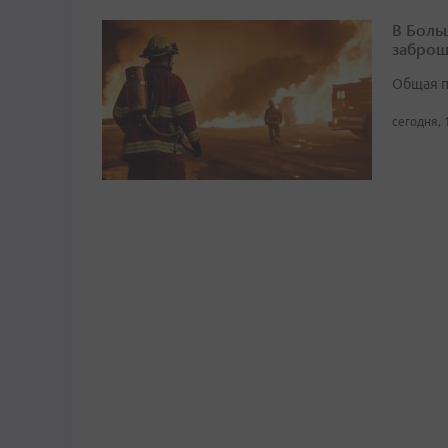
В Боль
заброш
Общая п
сегодня, 