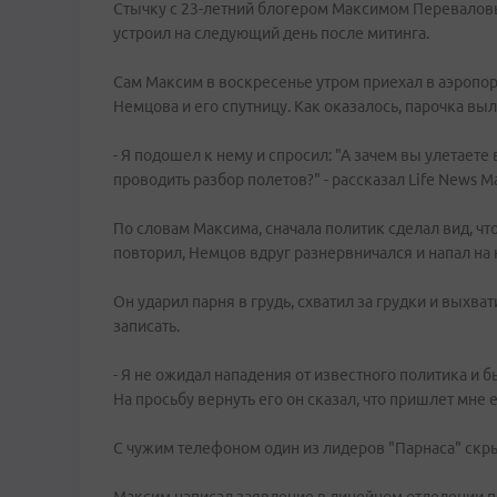
Стычку с 23-летний блогером Максимом Перевалов
устроил на следующий день после митинга.
Сам Максим в воскресенье утром приехал в аэропорт
Немцова и его спутницу. Как оказалось, парочка выл
- Я подошел к нему и спросил: "А зачем вы улетаете
проводить разбор полетов?" - рассказал Life News М
По словам Максима, сначала политик сделал вид, что
повторил, Немцов вдруг разнервничался и напал на 
Он ударил парня в грудь, схватил за грудки и выхват
записать.
- Я не ожидал нападения от известного политика и 
На просьбу вернуть его он сказал, что пришлет мне е
С чужим телефоном один из лидеров "Парнаса" скр