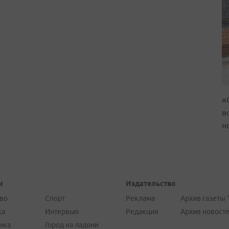
«
в
н
и
Издательство
во
Спорт
Реклама
Архив газеты 
ка
Интервью
Редакция
Архив новост
ика
Город на ладони