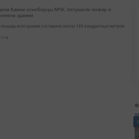
шом Камне огнеборцы МЧС потушили пожар в
енном здании
лощадь возгорания составила около 160 квадратных метров
11:16
Ф
2