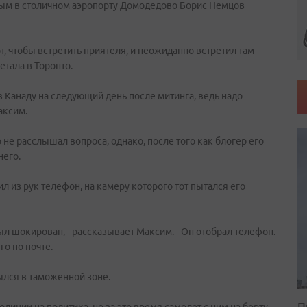
ым в столичном аэропорту Домодедово Борис Немцов
, чтобы встретить приятеля, и неожиданно встретил там
етала в Торонто.
 в Канаду на следующий день после митинга, ведь надо
аксим.
 не расслышал вопроса, однако, после того как блогер его
него.
ил из рук телефон, на камеру которого тот пытался его
был шокирован, - рассказывает Максим. - Он отобрал телефон.
го по почте.
ылся в таможенной зоне.
П