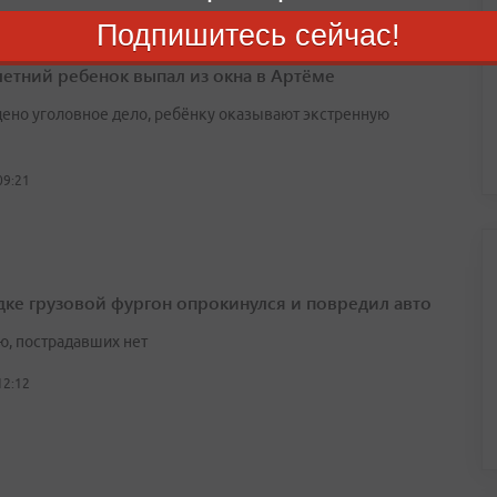
Подпишитесь сейчас!
етний ребенок выпал из окна в Артёме
ено уголовное дело, ребёнку оказывают экстренную
09:21
дке грузовой фургон опрокинулся и повредил авто
ю, пострадавших нет
12:12