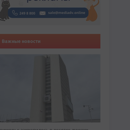
Важные новости
риморье закрепилось в десятке лучших