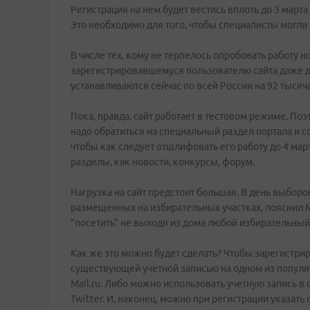
Регистрация на нем будет вестись вплоть до 3 мар
Это необходимо для того, чтобы специалисты могли 
В числе тех, кому не терпелось опробовать работу 
зарегистрировавшемуся пользователю сайта даже дост
устанавливаются сейчас по всей России на 92 тысяч
Пока, правда, сайт работает в тестовом режиме. Поэ
надо обратиться на специальный раздел портала и с
чтобы как следует отшлифовать его работу до 4 март
разделы, как новости, конкурсы, форум.
Нагрузка на сайт предстоит большая. В день выборо
размещенных на избирательных участках, пояснил М
"посетить" не выходя из дома любой избирательный 
Как же это можно будет сделать? Чтобы зарегистри
существующей учетной записью на одном из популяр
Mail.ru. Либо можно использовать учетную запись в од
Twitter. И, наконец, можно при регистрации указать