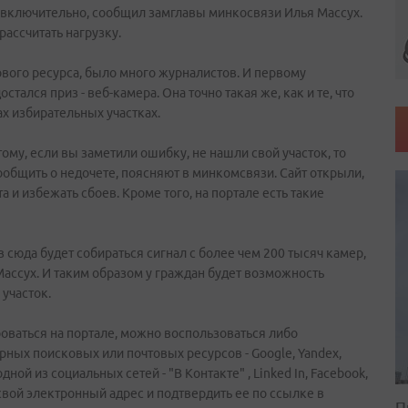
та включительно, сообщил замглавы минкосвязи Илья Массух.
рассчитать нагрузку.
нового ресурса, было много журналистов. И первому
ался приз - веб-камера. Она точно такая же, как и те, что
ах избирательных участках.
тому, если вы заметили ошибку, не нашли свой участок, то
ообщить о недочете, поясняют в минкомсвязи. Сайт открыли,
а и избежать сбоев. Кроме того, на портале есть такие
в сюда будет собираться сигнал с более чем 200 тысяч камер,
ассух. И таким образом у граждан будет возможность
участок.
роваться на портале, можно воспользоваться либо
ных поисковых или почтовых ресурсов - Google, Yandex,
ной из социальных сетей - "В Контакте" , Linked In, Facebook,
 свой электронный адрес и подтвердить ее по ссылке в
П