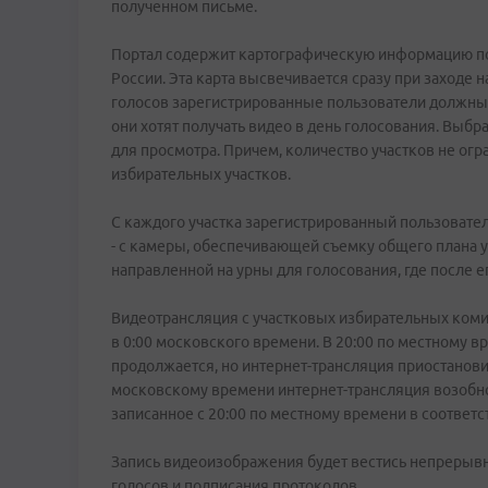
полученном письме.
Портал содержит картографическую информацию по
России. Эта карта высвечивается сразу при заходе н
голосов зарегистрированные пользователи должны 
они хотят получать видео в день голосования. Выбр
для просмотра. Причем, количество участков не огр
избирательных участков.
С каждого участка зарегистрированный пользовател
- с камеры, обеспечивающей съемку общего плана у
направленной на урны для голосования, где после е
Видеотрансляция с участковых избирательных комис
в 0:00 московского времени. В 20:00 по местному 
продолжается, но интернет-трансляция приостанови
московскому времени интернет-трансляция возобно
записанное с 20:00 по местному времени в соответ
Запись видеоизображения будет вестись непрерывн
голосов и подписания протоколов.