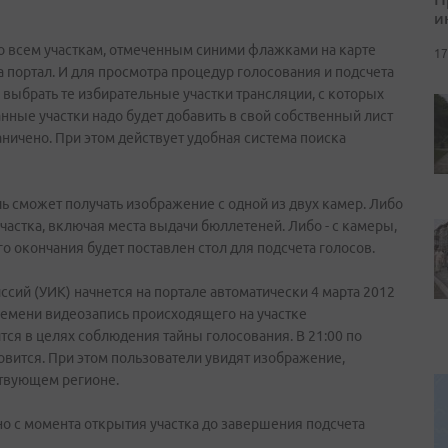
и
 всем участкам, отмеченным синими флажками на карте
17
а портал. И для просмотра процедур голосования и подсчета
выбрать те избирательные участки трансляции, с которых
анные участки надо будет добавить в свой собственный лист
аничено. При этом действует удобная система поиска
ь сможет получать изображение с одной из двух камер. Либо
частка, включая места выдачи бюллетеней. Либо - с камеры,
го окончания будет поставлен стол для подсчета голосов.
сий (УИК) начнется на портале автоматически 4 марта 2012
времени видеозапись происходящего на участке
тся в целях соблюдения тайны голосования. В 21:00 по
вится. При этом пользователи увидят изображение,
ствующем регионе.
о с момента открытия участка до завершения подсчета