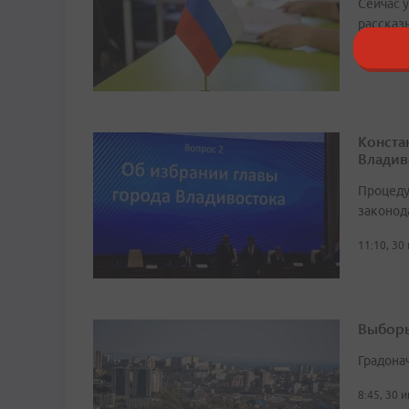
Сейчас 
рассказ
19:16, 6 
Конста
Владив
Процеду
законод
11:10, 30
Выборы
Градона
8:45, 30 