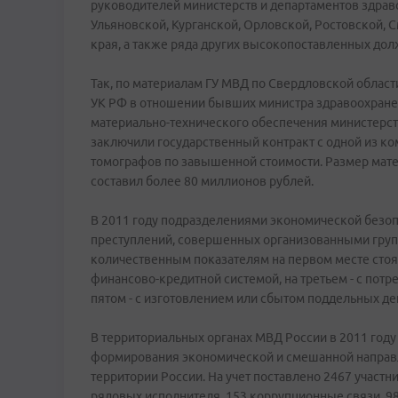
руководителей министерств и департаментов здрав
Ульяновской, Курганской, Орловской, Ростовской, 
края, а также ряда других высокопоставленных дол
Так, по материалам ГУ МВД по Свердловской области во
УК РФ в отношении бывших министра здравоохранен
материально-технического обеспечения министерст
заключили государственный контракт с одной из к
томографов по завышенной стоимости. Размер мат
составил более 80 миллионов рублей.
В 2011 году подразделениями экономической безопа
преступлений, совершенных организованными груп
количественным показателям на первом месте стоят
финансово-кредитной системой, на третьем - с потре
пятом - с изготовлением или сбытом поддельных ден
В территориальных органах МВД России в 2011 году
формирования экономической и смешанной направл
территории России. На учет поставлено 2467 участни
рядовых исполнителя, 153 коррупционные связи, 9