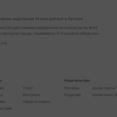
никам задолжали 14 млн рублей в Артёме
ред 203 работниками предприятия по производству ЖБИ
и прокурор города, следователь СК и краевой омбудсмен
13:46
и
Издательство
во
Спорт
Реклама
Архив газеты 
ка
Интервью
Редакция
Архив новост
ика
Город на ладони
ествия