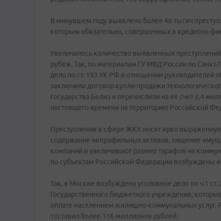
В минувшем году выявлено более 46 тысяч преступ
которым обязательно, совершенных в кредитно-фи
Увеличилось количество выявленных преступлений
рубеж. Так, по материалам ГУ МВД России по Санкт
дело по ст. 193 УК РФ в отношении руководителей 
заключили договор купли-продажи технологическог
государства Белиз и перечислили на ее счет 2,4 м
настоящего времени на территорию Российской Фед
Преступления в сфере ЖКХ носят ярко выраженную 
содержание непрофильных активов, хищение имуще
компаний и увеличивают размер тарифов на коммун
по субъектам Российской Федерации возбуждены и р
Так, в Москве возбуждено уголовное дело по ч.1 ст
Государственного бюджетного учреждения, котор
оплате населением жилищно-коммунальных услуг. 
составил более 116 миллионов рублей.