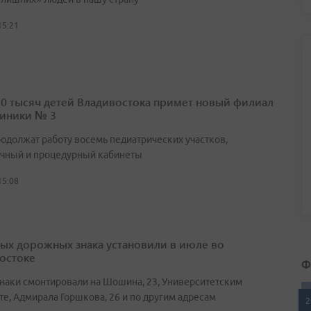
15:21
10 тысяч детей Владивостока примет новый филиал
иники № 3
родолжат работу восемь педиатрических участков,
чный и процедурный кабинеты
15:08
вых дорожных знака установили в июле во
остоке
Ф
наки смонтировали на Шошина, 23, Университетским
те, Адмирала Горшкова, 26 и по другим адресам
2