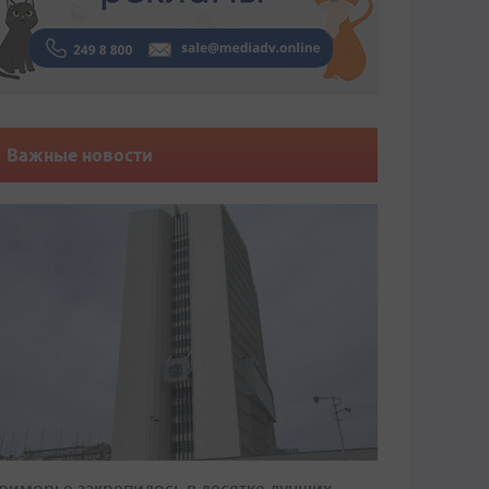
Важные новости
риморье закрепилось в десятке лучших