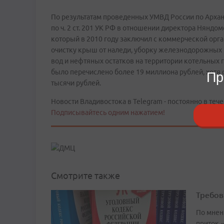
По результатам проведенных УМВД России по Арха
по ч. 2 ст. 201 УК РФ в отношении директора Нянд
который в 2010 году заключил с коммерческой орга
очистку крыш от наледи, уборку железнодорожных
вод и нефтяных остатков на территории котельных 
было перечислено более 19 миллиона рублей, хотя
Пр
тысячи рублей.
Новости Владивостока в Telegram - постоянно в тече
Подписывайтесь одним нажатием!
Смотрите также
Требов
По мнен
приток 