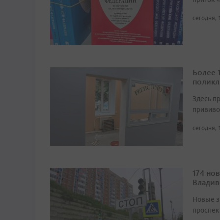
сегодня, 
Более 
поликл
Здесь п
прививо
сегодня, 
174 но
Владив
Новые з
проспек