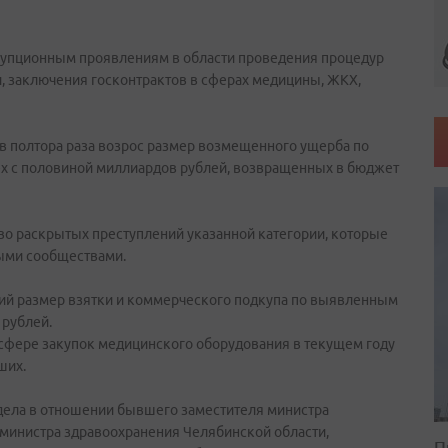
рупционным проявлениям в области проведения процедур
, заключения госконтрактов в сферах медицины, ЖКХ,
 в полтора раза возрос размер возмещенного ущерба по
ех с половиной миллиардов рублей, возвращенных в бюджет
тво раскрытых преступлений указанной категории, которые
ыми сообществами.
дний размер взятки и коммерческого подкупа по выявленным
 рублей.
 сфере закупок медицинского оборудования в текущем году
ших.
дела в отношении бывшего заместителя министра
министра здравоохранения Челябинской области,
П