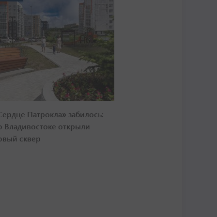
Сердце Патрокла» забилось:
о Владивостоке открыли
овый сквер