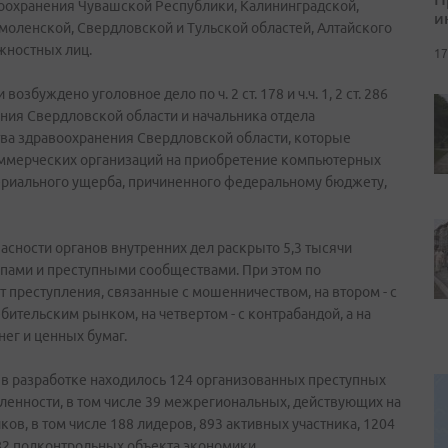
оохранения Чувашской Республики, Калининградской,
и
Смоленской, Свердловской и Тульской областей, Алтайского
жностных лиц.
17
збуждено уголовное дело по ч. 2 ст. 178 и ч.ч. 1, 2 ст. 286
ия Свердловской области и начальника отдела
ва здравоохранения Свердловской области, которые
оммерческих организаций на приобретение компьютерных
ериального ущерба, причиненного федеральному бюджету,
сности органов внутренних дел раскрыто 5,3 тысячи
пами и преступными сообществами. При этом по
 преступления, связанные с мошенничеством, на втором - с
бительским рынком, на четвертом - с контрабандой, а на
ег и ценных бумаг.
 в разработке находилось 124 организованных преступных
енности, в том числе 39 межрегиональных, действующих на
ков, в том числе 188 лидеров, 893 активных участника, 1204
82 подконтрольных объекта экономики.