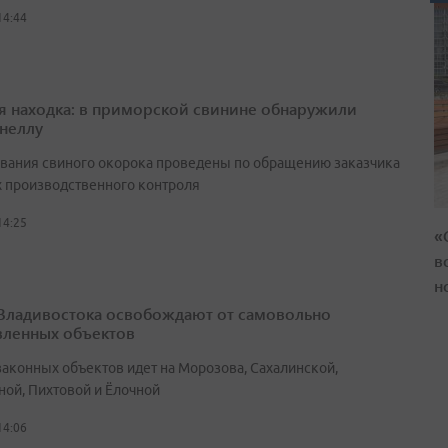
14:44
я находка: в приморской свинине обнаружили
неллу
вания свиного окорока проведены по обращению заказчика
х производственного контроля
14:25
«
в
н
Владивостока освобождают от самовольно
вленных объектов
законных объектов идет на Морозова, Сахалинской,
ной, Пихтовой и Ёлочной
14:06