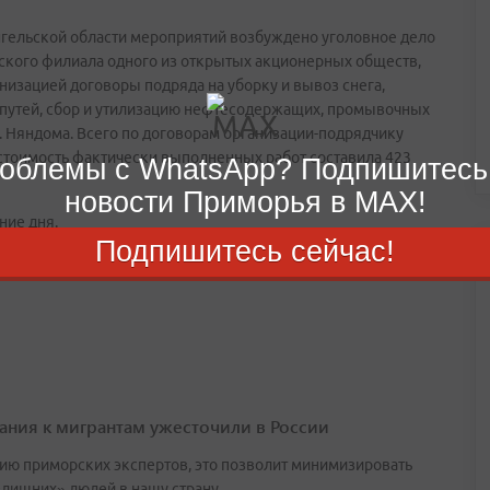
нгельской области мероприятий возбуждено уголовное дело
омского филиала одного из открытых акционерных обществ,
низацией договоры подряда на уборку и вывоз снега,
 путей, сбор и утилизацию нефтесодержащих, промывочных
г. Няндома. Всего по договорам организации-подрядчику
 стоимость фактически выполненных работ составила 423
облемы с WhatsApp? Подпишитесь
новости Приморья в MAX!
ние дня.
Подпишитесь сейчас!
ания к мигрантам ужесточили в России
ию приморских экспертов, это позволит минимизировать
«лишних» людей в нашу страну