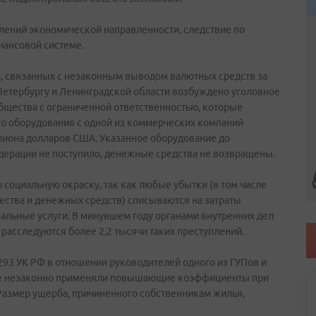
лений экономической направленности, следствие по
нансовой системе.
, связанных с незаконным выводом валютных средств за
-Петербургу и Ленинградской области возбуждено уголовное
общества с ограниченной ответственностью, которые
о оборудования с одной из коммерческих компаний
иллиона долларов США. Указанное оборудование до
ерации не поступило, денежные средства не возвращены.
социальную окраску, так как любые убытки (в том числе
ства и денежных средств) списываются на затраты
альные услуги. В минувшем году органами внутренних дел
асследуются более 2,2 тысячи таких преступлений.
. 293 УК РФ в отношении руководителей одного из ГУПов и
ые незаконно применяли повышающие коэффициенты при
Размер ущерба, причиненного собственникам жилья,