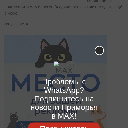
сообщения о
появлении акул у берегов Владивостока начали поступать ещё
в июне
сегодня, 12:18
Проблемы с
WhatsApp?
Подпишитесь на
новости Приморья
в MAX!