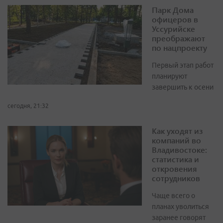
Парк Дома
офицеров в
Уссурийске
преображают
по нацпроекту
Первый этап работ
планируют
завершить к осени
сегодня, 21:32
Как уходят из
компаний во
Владивостоке:
статистика и
откровения
сотрудников
Чаще всего о
планах уволиться
заранее говорят