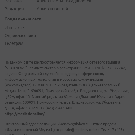
Реклама
Архив газеты "Владивосток"
Редакция
Архив новостей
Социальные сети
vkontakte
Одноклассники
Телеграм
На данном сайте распространяется информация сетевого издания
"VLADNEWS" - свидетельство о регистрации СМИ ЭЛ № ФС 77 - 72742,
выдано Федеральной службой по надзору в сфере связи,
информационных технологий и массовых коммуникаций
(Роскомнадзор) 17 мая 2018 г. Учредитель ООО "Дальневосточный
Медиа Центр". 690091, Приморский край, г. Владивосток, ул. Уборевича,
д.20А, офис 13. Главный редактор Юркевич Дмитрий Юрьевич. Адрес
редакции: 690091, Приморский край, г. Владивосток, ул. Уборевича,
д.20А, офис 13. Тел.: +7 (423) 2-415-600.
https://mediadv.online/
Электронный адрес редакции: vladnews@inbox.ru. Отдел продаж
«Дальневосточный Медиа Центр» sale@mediadv.online. Тел.: +7 (423)