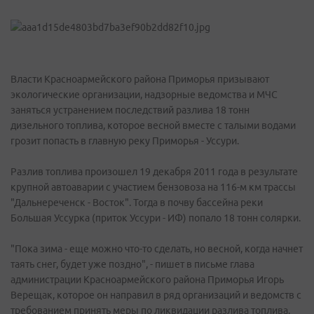
Власти Красноармейского района Приморья призывают
экологические организации, надзорные ведомства и МЧС
заняться устранением последствий разлива 18 тонн
дизельного топлива, которое весной вместе с талыми водами
грозит попасть в главную реку Приморья - Уссури.
Разлив топлива произошел 19 декабря 2011 года в результате
крупной автоаварии с участием бензовоза на 116-м км трассы
"Дальнереченск - Восток". Тогда в почву бассейна реки
Большая Уссурка (приток Уссури - ИФ) попало 18 тонн солярки.
"Пока зима - еще можно что-то сделать, но весной, когда начнет
таять снег, будет уже поздно", - пишет в письме глава
администрации Красноармейского района Приморья Игорь
Верещак, которое он направил в ряд организаций и ведомств с
требованием принять меры по ликвидации разлива топлива.