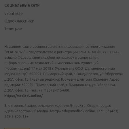
Социальные сети
vkontakte
Одноклассники
Телеграм
На данном сайте распространяется информация сетевого издания
"VLADNEWS" - свидетельство о регистрации СМИ ЭЛ № ФС 77 - 72742,
выдано Федеральной службой по надзору в сфере связи,
информационных технологий и массовых коммуникаций
(Роскомнадзор) 17 мая 2018 г. Учредитель ООО "Дальневосточный
Медиа Центр". 690091, Приморский край, г. Владивосток, ул. Уборевича,
д.20А, офис 13. Главный редактор Юркевич Дмитрий Юрьевич. Адрес
редакции: 690091, Приморский край, г. Владивосток, ул. Уборевича,
д.20А, офис 13. Тел.: +7 (423) 2-415-600.
https://mediadv.online/
Электронный адрес редакции: vladnews@inbox.ru. Отдел продаж
«Дальневосточный Медиа Центр» sale@mediadv.online. Тел.: +7 (423)
249-8-800. 18+