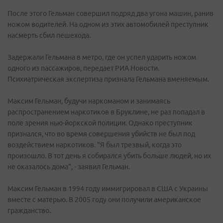
После этого Гельман совершил подряд два угона машин, ранив
ножом водителей. На одном из этих автомобилей преступник
насмерть сбил пешехода.
Задержали Гельмана в метро, где он успел ударить ножом
одного из пассажиров, передает РИА Новости.
Психиатрическая экспертиза признала Гельмана вменяемым.
Максим Гельман, будучи наркоманом и занимаясь
распространением наркотиков в Бруклине, не раз попадал в
поле зрения нью-йоркской полиции. Однако преступник
признался, что во время совершения убийств не был под
воздействием наркотиков. "Я был трезвый, когда это
произошло. В тот день я собирался убить больше людей, но их
не оказалось дома", - заявил Гельман.
Максим Гельман в 1994 году иммигрировал в США с Украины
вместе с матерью. В 2005 году они получили американское
гражданство.