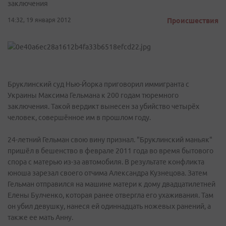
заключения
14:32, 19 января 2012
Происшествия
Бруклинский суд Нью-Йорка приговорил иммигранта с
Украины Максима Гельмана к 200 годам тюремного
заключения. Такой вердикт вынесен за убийство четырёх
человек, совершённое им в прошлом году.
24-летний Гельман свою вину признал. "Бруклинский маньяк"
пришёл в бешенство в феврале 2011 года во время бытового
спора с матерью из-за автомобиля. В результате конфликта
юноша зарезал своего отчима Александра Кузнецова. Затем
Гельман отправился на машине матери к дому двадцатилетней
Елены Булченко, которая ранее отвергла его ухаживания. Там
он убил девушку, нанеся ей одиннадцать ножевых ранений, а
также ее мать Анну.