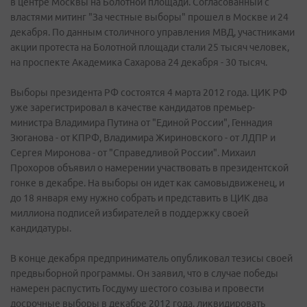
в центре Москвы на Болотной площади. Согласованный с
властями митинг "За честные выборы" прошел в Москве и 24
декабря. По данным столичного управления МВД, участниками
акции протеста на Болотной площади стали 25 тысяч человек,
на проспекте Академика Сахарова 24 декабря - 30 тысяч.
Выборы президента РФ состоятся 4 марта 2012 года. ЦИК РФ
уже зарегистрировал в качестве кандидатов премьер-
министра Владимира Путина от "Единой России", Геннадия
Зюганова - от КПРФ, Владимира Жириновского - от ЛДПР и
Сергея Миронова - от "Справедливой России". Михаил
Прохоров объявил о намерении участвовать в президентской
гонке в декабре. На выборы он идет как самовыдвиженец, и
до 18 января ему нужно собрать и представить в ЦИК два
миллиона подписей избирателей в поддержку своей
кандидатуры.
В конце декабря предприниматель опубликовал тезисы своей
предвыборной программы. Он заявил, что в случае победы
намерен распустить Госдуму шестого созыва и провести
досрочные выборы в декабре 2012 года, ликвидировать