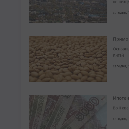
пешеход
сегодня, 
Примор
Основны
Китай
сегодня, 
Ипотеч
Во II кв
сегодня, 