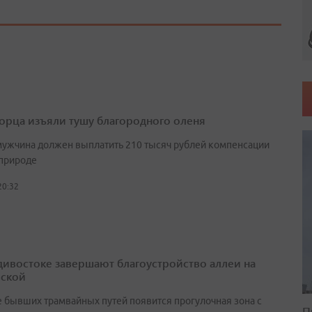
орца изъяли тушу благородного оленя
мужчина должен выплатить 210 тысяч рублей компенсации
природе
20:32
дивостоке завершают благоустройство аллеи на
ской
е бывших трамвайных путей появится прогулочная зона с
П