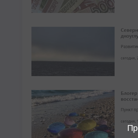
Северн
дноугл
Развити
сегодня, 
Блогер
восста
Пункт п
сегодня, 
Пр