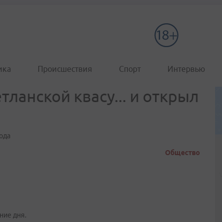
ика
Происшествия
Спорт
Интервью
тланской квасу... и открыл
ода
Общество
ние дня.