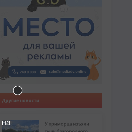
Другие новости
 на
У приморца изъяли
тушу благородного