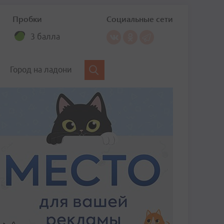
Пробки
Социальные сети
3 балла
Город на ладони