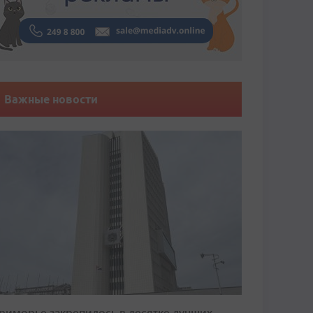
Важные новости
риморье закрепилось в десятке лучших