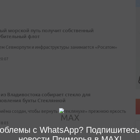
ый морской путь получит собственный
убительный флот
ем Севморпути и инфраструктуры занимается «Росатом»
20:07
 из Владивостока собирает стекло для
новления бухты Стеклянной
риёма создан, чтобы вернуть «Стеклянухе» прежнюю яркость
18:03
облемы с WhatsApp? Подпишитесь
новости Приморья в MAX!