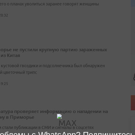
его о планах уволиться заранее говорят женщины
20:32
орье не пустили крупную партию зараженных
 из Китая
х кустовой гвоздики и подсолнечника был обнаружен
й цветочный трипс
19:25
атура проверяет информацию о нападении на
ну в Приморье
 стали публикации в СМИ и сигналы в соцсетях
облемы с WhatsApp? Подпишитесь