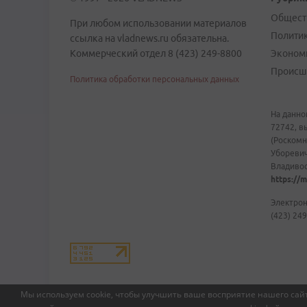
Общест
При любом использовании материалов
Полити
ссылка на vladnews.ru обязательна.
Коммерческий отдел 8 (423) 249-8800
Эконом
Происш
Политика обработки персональных данных
На данно
72742, в
(Роскомн
Уборевич
Владивост
https://m
Электрон
(423) 249
Мы используем cookie, чтобы улучшить ваше восприятие нашего сайт