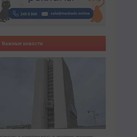
Важные новости
риморье закрепилось в десятке лучших