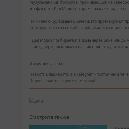
Мусульманский богослов, проживающий на северо-з
тот факт, что Дед Мороз во время раздачи подарков
По мнению Сулеймана Еничери, это противоречит п
«Интерфакс» со ссылкой на публикацию в итальянской
«Дед Мороз прибирается в дома через окна или дым
через двери, поскольку у нас так принято», - отмети
Источник:
vlasti.net
Новости Владивостока в Telegram - постоянно в тече
Подписывайтесь одним нажатием!
Смотрите также
Дорогу