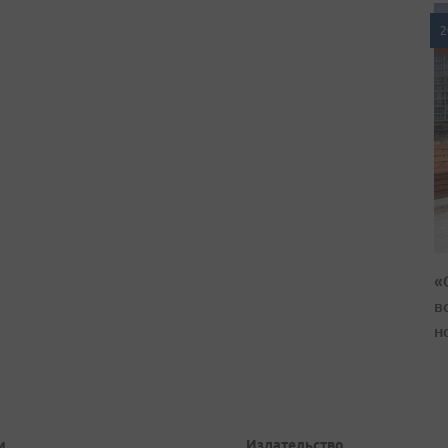
2
«
в
н
и
Издательство