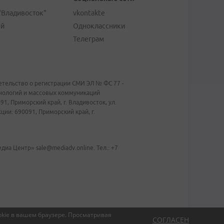
"Владивосток"
vkontakte
ей
Одноклассники
Телеграм
тельство о регистрации СМИ ЭЛ № ФС 77 -
хнологий и массовых коммуникаций
1, Приморский край, г. Владивосток, ул.
ии: 690091, Приморский край, г.
иа Центр» sale@mediadv.online. Тел.: +7
kie в вашем браузере.
Просматривая
СОГЛАСЕН