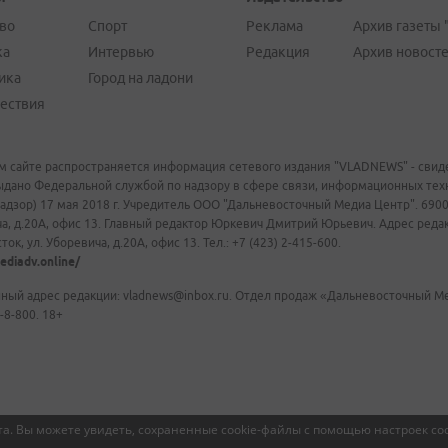
во
Спорт
Реклама
Архив газеты 
ка
Интервью
Редакция
Архив новост
ика
Город на ладони
ествия
м сайте распространяется информация сетевого издания "VLADNEWS" - свиде
ыдано Федеральной службой по надзору в сфере связи, информационных те
адзор) 17 мая 2018 г. Учредитель ООО "Дальневосточный Медиа Центр". 69009
а, д.20А, офис 13. Главный редактор Юркевич Дмитрий Юрьевич. Адрес редакц
ок, ул. Уборевича, д.20А, офис 13. Тел.: +7 (423) 2-415-600.
ediadv.online/
ный адрес редакции: vladnews@inbox.ru. Отдел продаж «Дальневосточный Мед
-8-800. 18+
а. Вы можете увидеть, сохраненные cookie-файлы с помощью настроек coo