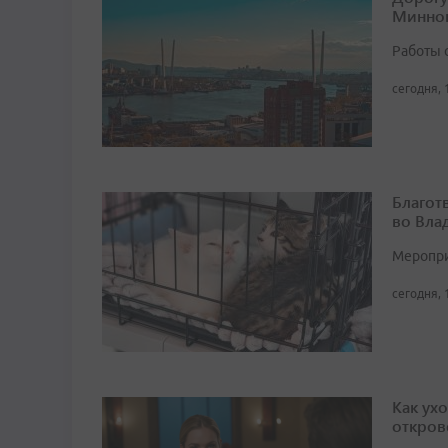
Минног
Работы 
сегодня, 
Благот
во Вла
Мероприя
сегодня, 
Как ух
откров