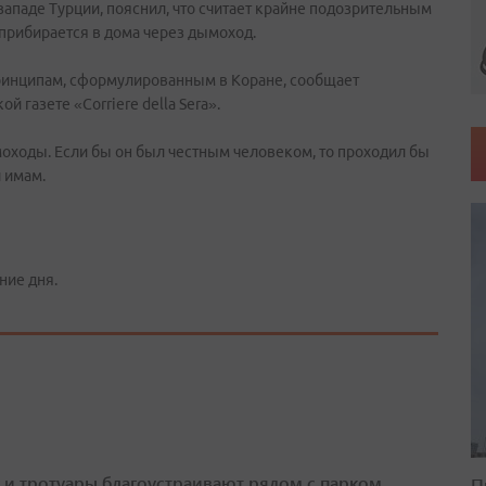
ападе Турции, пояснил, что считает крайне подозрительным
 прибирается в дома через дымоход.
ринципам, сформулированным в Коране, сообщает
 газете «Corriere della Sera».
оходы. Если бы он был честным человеком, то проходил бы
л имам.
ние дня.
 и тротуары благоустраивают рядом с парком
П