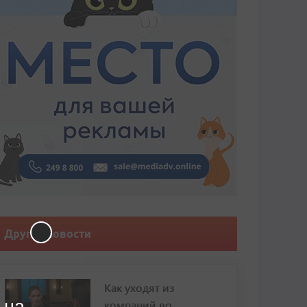
Другие новости
Как уходят из
 на
компаний во