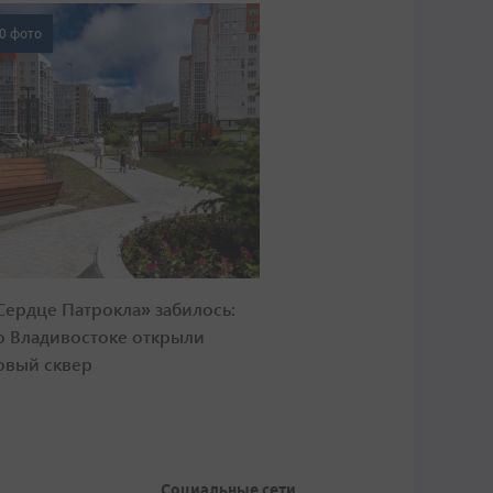
0 фото
Сердце Патрокла» забилось:
о Владивостоке открыли
овый сквер
Социальные сети