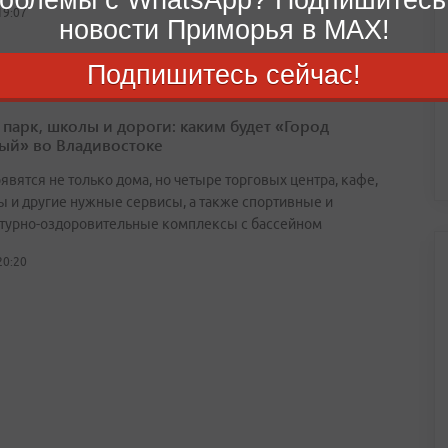
19:07
новости Приморья в MAX!
Подпишитесь сейчас!
 парк, школы и дороги: каким будет «Город
ый» во Владивостоке
явятся не только дома, но четыре торговых центра, кафе,
ы и другие нужные сервисы, а также спортивные и
турно-оздоровительные комплексы с бассейном
20:20