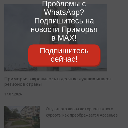
Проблемы с
WhatsApp?
Подпишитесь на
новости Приморья
в MAX!
Подпишитесь
сейчас!
Приморье закрепилось в десятке лучших инвест-
регионов страны
17.07.2026
От уютного двора до горнолыжного
курорта: как преображается Арсеньев