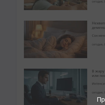
сегодня, 
Нехват
демен
Сон мен
сегодня, 
В жару
или по
Интенси
сегодня, 
Пр