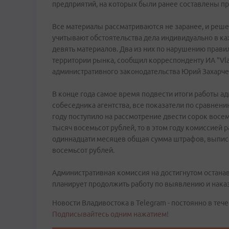
предприятий, на которых были ранее составлены пр
Все материалы рассматриваются не заранее, и реш
учитывают обстоятельства дела индивидуально в ка
девять материалов. Два из них по нарушению правил
территории рынка, сообщил корреспонденту ИА "Vl
административного законодательства Юрий Захарч
В конце года самое время подвести итоги работы а
собеседника агентства, все показатели по сравнени
году поступило на рассмотрение двести сорок восе
тысяч восемьсот рублей, то в этом году комиссией 
одиннадцати месяцев общая сумма штрафов, выписа
восемьсот рублей.
Административная комиссия на достигнутом остана
планирует продолжить работу по выявлению и нака
Новости Владивостока в Telegram - постоянно в тече
Подписывайтесь одним нажатием!