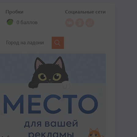
Пробки
Социальные сети
0 баллов
Город на ладони