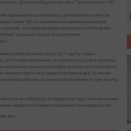
отоколы, об этом сообщается на сайте "Тихоокеанского ТВ".
ение принимается коллегиально, причем члены комиссии
ждом случае. Так, на очередном заседании рассмотрели
 торговли - это когда продавцы реализуют свой товар вне
adNews" начальник отдела по исполнению
енко.
дминистративной комиссии за 2011 год. По словам
ю с 2010 годом увеличились в полтора раза. Если в прошлом
мь материалов, вынесено штрафов на сумму триста пятьдесят
рассмотрено триста пять административных дел. По итогам
нная нарушителям, составила триста девяносто одну тысячу
вливаться не собирается. В следующем году с новыми силами
занию нарушителей административного законодательства.
ние дня.
П