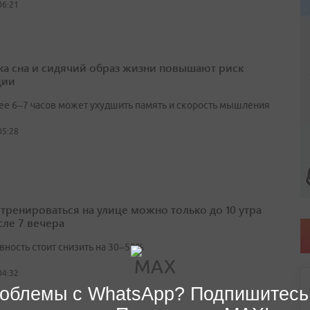
06:21
ка сна и сидячий образ жизни повышают риск
ции
ее 6–7 часов может ухудшить память и скорость мышления
05:28
 тренироваться на улице можно только до 10 утра
сле 7 вечера
вность стоит снизить на 30–50%
04:32
облемы с WhatsApp? Подпишитесь