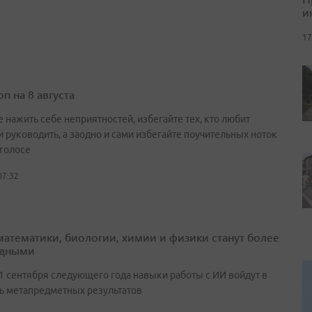
и
17
п на 8 августа
 нажить себе неприятностей, избегайте тех, кто любит
и руководить, а заодно и сами избегайте поучительных ноток
 голосе
07:32
математики, биологии, химии и физики станут более
адными
 1 сентября следующего года навыки работы с ИИ войдут в
ь метапредметных результатов