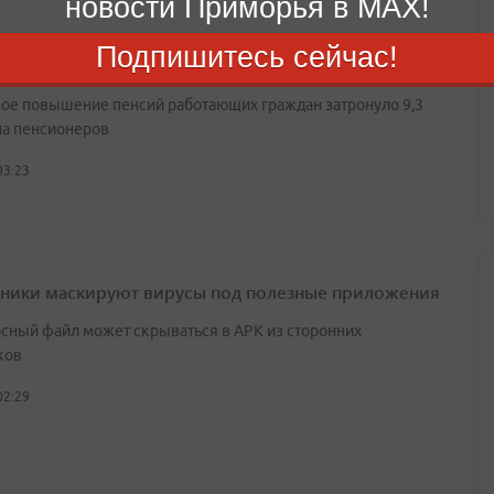
новости Приморья в MAX!
Подпишитесь сейчас!
пенсионеров в России превысило 40,5 миллиона
ое повышение пенсий работающих граждан затронуло 9,3
а пенсионеров
03:23
ики маскируют вирусы под полезные приложения
сный файл может скрываться в APK из сторонних
ков
02:29