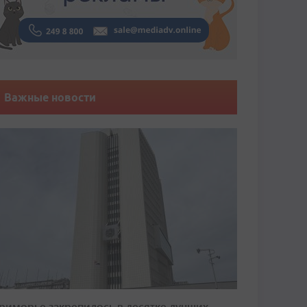
Важные новости
риморье закрепилось в десятке лучших