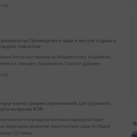
13:24
ципалитетах Приморского края в местах отдыха у
ежурят спасатели
льные посты выставлены во Владивостоке, Уссурийске,
еченске, Находке, Партизанске, Спасске-Дальнем
14:42
орье ввели график ограничений для грузового
орта на время ВЭФ
яжении всего периода на гостевых маршрутах будет
Ф
ью запрещено движение транспортных средств общей
свыше 3,5 тонны