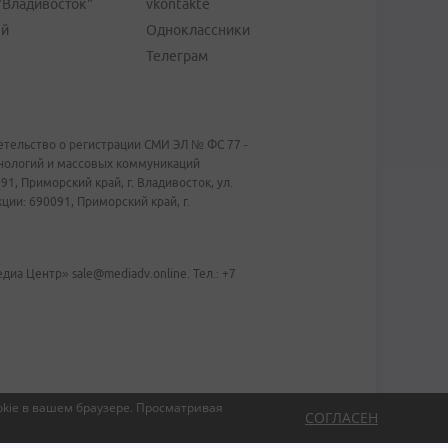
"Владивосток"
vkontakte
ей
Одноклассники
Телеграм
тельство о регистрации СМИ ЭЛ № ФС 77 -
хнологий и массовых коммуникаций
1, Приморский край, г. Владивосток, ул.
ии: 690091, Приморский край, г.
иа Центр» sale@mediadv.online. Тел.: +7
kie в вашем браузере.
Просматривая
СОГЛАСЕН