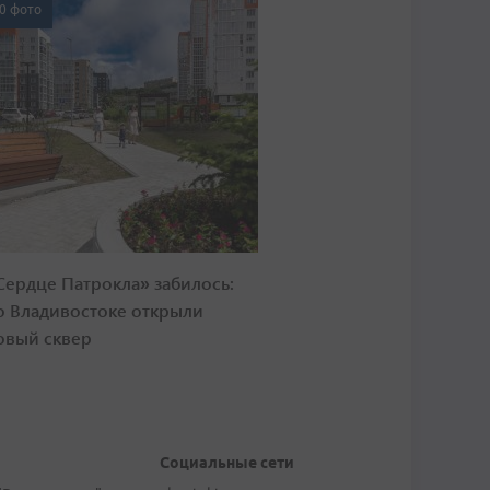
0 фото
Сердце Патрокла» забилось:
о Владивостоке открыли
овый сквер
Социальные сети