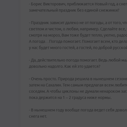
- Борис Викторович, приближается Новый год, а снег
замечательный праздник без единой снежинки?
- Праздник зависит далеко не от погоды, а от того, ч
светлом и чистом, о любви, например. Сделайте все,
смотря на мороз, Вам тоже будет тепло, уютно, радо
А погода…Погода помогает. Помогает всем, кто дел
у нас будет много гостей, а гостей, по доброй русс
- Да, действительно погода помогает. Ведь любой м
довольно надолго. Как ей это удается?
- Очень просто. Природа решила в нынешнем сезон
затем на Сахалин. Тем самым предлагая всем любит
соседям. А чтобы циклоны не думали ненароком загл
пока держится на 1 – 2 градуса ниже нормы.
- В нынешнем году вообще погода ведет себя доволь
снега нет.