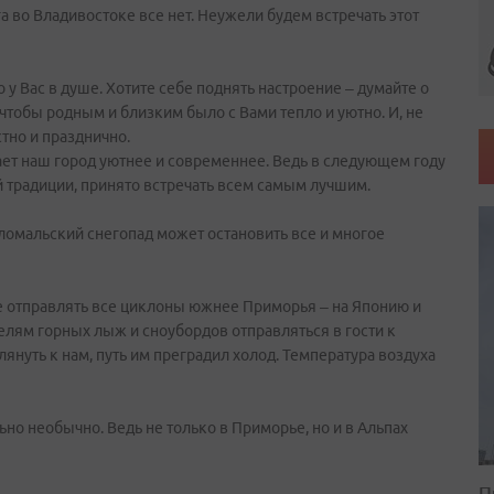
а во Владивостоке все нет. Неужели будем встречать этот
то у Вас в душе. Хотите себе поднять настроение – думайте о
 чтобы родным и близким было с Вами тепло и уютно. И, не
стно и празднично.
ает наш город уютнее и современнее. Ведь в следующем году
кой традиции, принято встречать всем самым лучшим.
аломальский снегопад может остановить все и многое
е отправлять все циклоны южнее Приморья – на Японию и
елям горных лыж и сноубордов отправляться в гости к
януть к нам, путь им преградил холод. Температура воздуха
но необычно. Ведь не только в Приморье, но и в Альпах
П