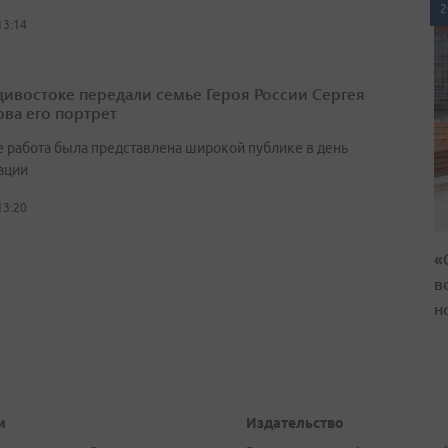
2
13:14
дивостоке передали семье Героя России Сергея
ва его портрет
 работа была представлена широкой публике в день
ации
13:20
«
в
н
и
Издательство