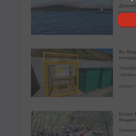
Дальний
роль в м
сегодня, 
Во Вла
площа
Эти раб
«Зелёны
сегодня, 
Более 
Владив
Основна