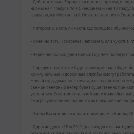
- Действительно, Европа вся в тепле, причем, если
нормы на 4 градуса, то в Скандинавии - на 10 град
градусов, а в Москве на 6. Не отстают от них и Екат
- Интересно, а есть ли места, где холоднее обычного
- Конечно есть, Приаралье, например, или Чукотка, г
- Через несколько дней Новый год. Чем порадует п
- Порадует тем, что не будет стихии, не надо будет 
коммунальные и дорожные службы смогут работать 
Новый год у домашнего очага, а не в дорожно-комм
свежий северный ветер будет существенно понижа
утеплиться. В континентальной части края обычные 
смогут существенно повлиять на праздничное настр
- Чтобы Вы хотели пожелать приморцам в Новом, 201
- Дорогие друзья! Год 2012 для каждого из нас буд
огромное количество гостей. А гость для русского 