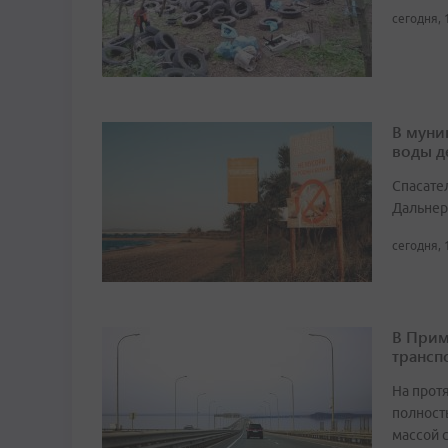
сегодня, 
В муни
воды д
Спасате
Дальнер
сегодня, 
В Прим
трансп
На прот
полност
массой 