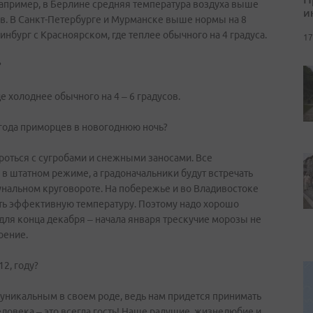
, например, в Берлине средняя температура воздуха выше
и
усов. В Санкт-Петербурге и Мурманске выше нормы на 8
еринбург с Красноярском, где теплее обычного на 4 градуса.
17
?
де холоднее обычного на 4 – 6 градусов.
огода приморцев в новогоднюю ночь?
бороться с сугробами и снежными заносами. Все
в штатном режиме, а градоначальники будут встречать
унальном круговороте. На побережье и во Владивостоке
ть эффективную температуру. Поэтому надо хорошо
для конца декабря – начала января трескучие морозы не
оение.
2, году?
ет уникальным в своем роде, ведь нам придется принимать
человека – это всегда гость! Наше радушие, жизнелюбие и