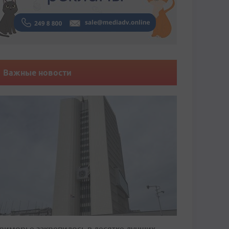
Важные новости
риморье закрепилось в десятке лучших