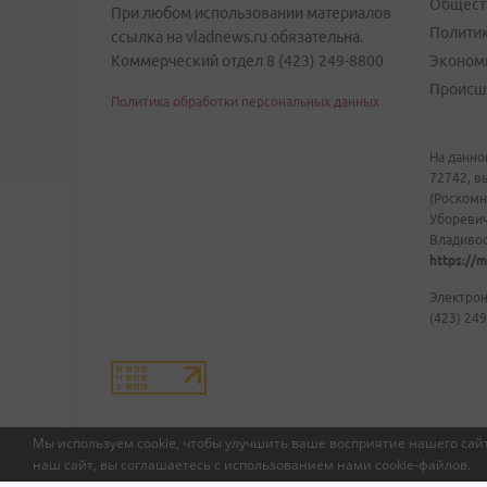
Общест
При любом использовании материалов
Полити
ссылка на vladnews.ru обязательна.
Коммерческий отдел 8 (423) 249-8800
Эконом
Происш
Политика обработки персональных данных
На данно
72742, в
(Роскомн
Уборевич
Владивост
https://m
Электрон
(423) 249
Мы используем cookie, чтобы улучшить ваше восприятие нашего сайт
наш сайт, вы соглашаетесь с использованием нами
cookie-файлов
.