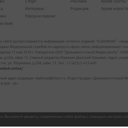
во
Спорт
Реклама
Архив газеты 
ка
Интервью
Редакция
Архив новост
ика
Город на ладони
ествия
м сайте распространяется информация сетевого издания "VLADNEWS" - свиде
ыдано Федеральной службой по надзору в сфере связи, информационных те
адзор) 17 мая 2018 г. Учредитель ООО "Дальневосточный Медиа Центр". 69009
а, д.20А, офис 13. Главный редактор Юркевич Дмитрий Юрьевич. Адрес редакц
ок, ул. Уборевича, д.20А, офис 13. Тел.: +7 (423) 2-415-600.
ediadv.online/
ный адрес редакции: vladnews@inbox.ru. Отдел продаж «Дальневосточный Мед
-8-800. 18+
а. Вы можете увидеть, сохраненные cookie-файлы с помощью настроек coo