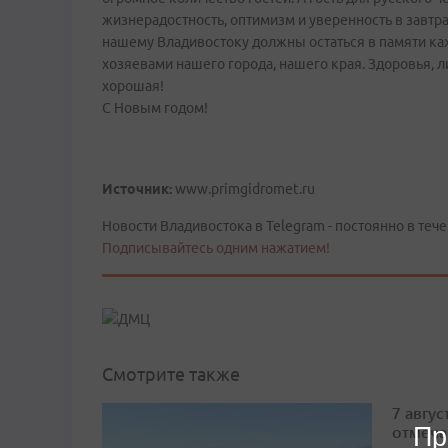
жизнерадостность, оптимизм и уверенность в завтра
нашему Владивостоку должны остаться в памяти ка
хозяевами нашего города, нашего края. Здоровья, ли
хорошая!
С Новым годом!
Источник:
www.primgidromet.ru
Новости Владивостока в Telegram - постоянно в тече
Подписывайтесь одним нажатием!
Смотрите также
7 авгу
отмеча
Пр