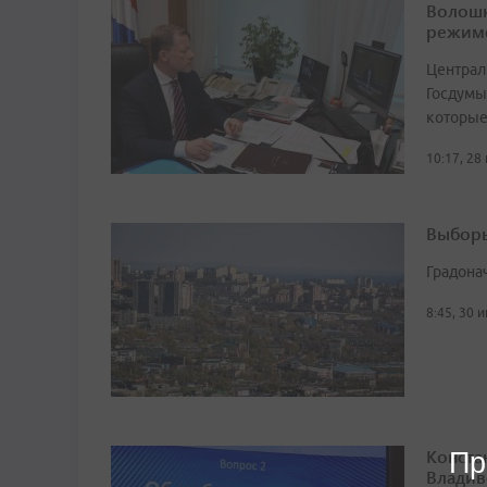
Волошк
режим
Централ
Госдумы
которые
10:17, 28
Выборы
Градона
8:45, 30 
Конста
Пр
Владив