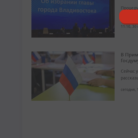
Процеду
законод
11:10, 30
В Прим
Госдум
Сейчас 
рассказ
сегодня, 