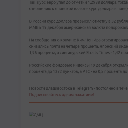
Так, курс евро упал до отметки 1,2988 доллара, тогд
отношению к японской валюте курс доллара в понеде
В России курс доллара превысил отметку в 32 рубля
ММВБ 19 декабря американская валюта подорожала 
На сообщения о кончине Ким Чен Ира отреагирова
снизились почти на четыре процента. Японский индек
1,96 процента, а сингапурский Straits Times - 1,42 пр
Российские фондовые индексы 19 декабря открылис
процента до 1372 пунктов, а РТС - на 0,5 процента до
Новости Владивостока в Telegram - постоянно в тече
Подписывайтесь одним нажатием!