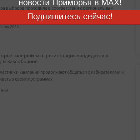
новости Приморья в MAX!
ра выборов проходила в соответствии с региональным
Подпишитесь сейчас!
ательством
 июля 2026
орье завершилась регистрация кандидатов в
у и Заксобрание
участники кампании продолжают общаться с избирателями и
ывать о своих программах
19:16