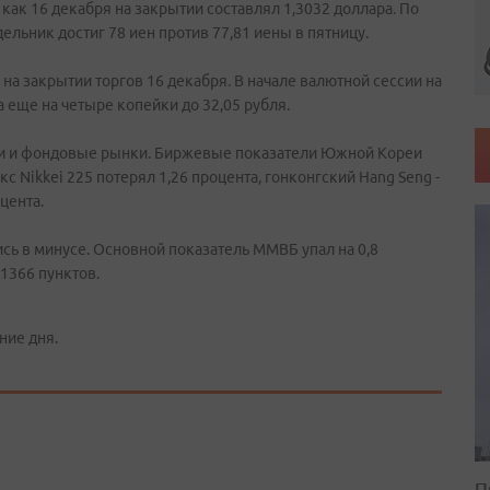
а как 16 декабря на закрытии составлял 1,3032 доллара. По
льник достиг 78 иен против 77,81 иены в пятницу.
 на закрытии торгов 16 декабря. В начале валютной сессии на
еще на четыре копейки до 32,05 рубля.
ли и фондовые рынки. Биржевые показатели Южной Кореи
с Nikkei 225 потерял 1,26 процента, гонконгский Hang Seng -
оцента.
ь в минусе. Основной показатель ММВБ упал на 0,8
 1366 пунктов.
ние дня.
П