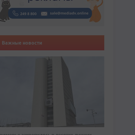
Важные новости
риморье закрепилось в десятке лучших