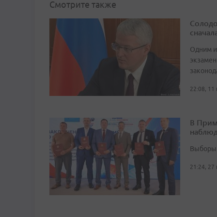
Смотрите также
Солодо
сначал
Одним и
экзамен
законод
22:08, 11
В Прим
наблюд
Выборы 
21:24, 27