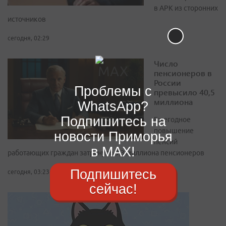
в APK из сторонних
источников
сегодня, 02:29
Число
пенсионеров в
России
Проблемы с
превысило 40,5
миллиона
WhatsApp?
Подпишитесь на
Ежегодное
повышение
новости Приморья
пенсий
в MAX!
работающих граждан затронуло 9,3 миллиона пенсионеров
Подпишитесь
сегодня, 03:23
сейчас!