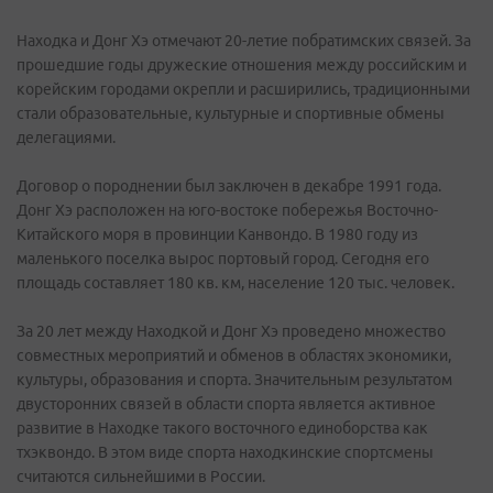
Находка и Донг Хэ отмечают 20-летие побратимских связей. За
прошедшие годы дружеские отношения между российским и
корейским городами окрепли и расширились, традиционными
стали образовательные, культурные и спортивные обмены
делегациями.
Договор о породнении был заключен в декабре 1991 года.
Донг Хэ расположен на юго-востоке побережья Восточно-
Китайского моря в провинции Канвондо. В 1980 году из
малень­кого поселка вырос портовый город. Сегодня его
площадь составляет 180 кв. км, население 120 тыс. человек.
За 20 лет между Находкой и Донг Хэ проведено множество
совместных мероприятий и обменов в областях экономики,
культуры, образования и спорта. Значительным результатом
двусторонних связей в области спорта является активное
развитие в Находке такого восточного единоборства как
тхэквондо. В этом виде спорта находкинские спортсмены
считаются сильнейшими в России.