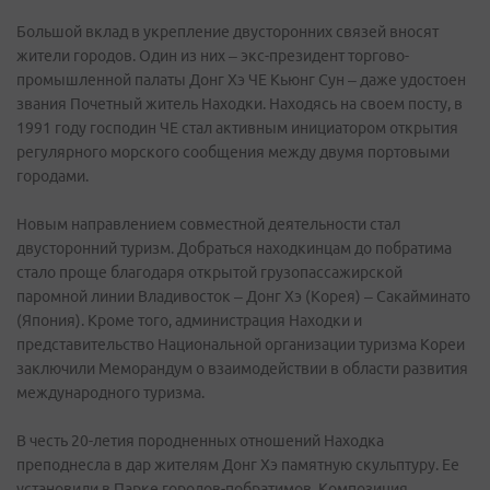
Большой вклад в укрепление двусторонних связей вносят
жители городов. Один из них – экс-президент торгово-
промышленной палаты Донг Хэ ЧЕ Кьюнг Сун – даже удостоен
звания Почетный житель Находки. Находясь на своем посту, в
1991 году господин ЧЕ стал активным инициатором открытия
регулярного морского сообщения между двумя портовыми
городами.
Новым направлением совместной деятельности стал
двусторонний туризм. Добраться находкинцам до побратима
стало проще благодаря открытой грузопассажирской
паромной линии Владивосток – Донг Хэ (Корея) – Сакайминато
(Япония). Кроме того, администрация Находки и
представительство Национальной организации туризма Кореи
заключили Меморандум о взаимодействии в области развития
международного туризма.
В честь 20-летия породненных отношений Находка
преподнесла в дар жителям Донг Хэ памятную скульптуру. Ее
установили в Парке городов-побратимов. Композиция