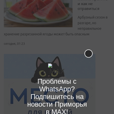
и как не
отравиться
Арбузный сезон в
разгаре, но
неправильное
хранение разрезанной ягоды может быть опасным
сегодня, 01:23
Проблемы с
WhatsApp?
Подпишитесь на
новости Приморья
в MAX!