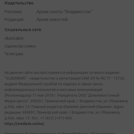
Издательство
Реклама
Архив газеты "Владивосток"
Редакция
Архив новостей
Социальные сети
vkontakte
Одноклассники
Телеграм
На данном сайте распространяется информация сетевого издания
"VLADNEWS" - свидетельство о регистрации СМИ ЭЛ № ФС 77 - 72742,
выдано Федеральной службой по надзору в сфере связи,
информационных технологий и массовых коммуникаций
(Роскомнадзор) 17 мая 2018 г. Учредитель ООО "Дальневосточный
Медиа Центр". 690091, Приморский край, г. Владивосток, ул. Уборевича,
д.20А, офис 13. Главный редактор Юркевич Дмитрий Юрьевич. Адрес
редакции: 690091, Приморский край, г. Владивосток, ул. Уборевича,
д.20А, офис 13. Тел.: +7 (423) 2-415-600.
https://mediadv.online/
Электронный адрес редакции: vladnews@inbox.ru. Отдел продаж