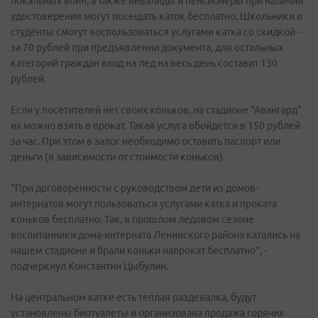
локальных войн, а также инвалиды и пенсионеры при наличии
удостоверения могут посещать каток бесплатно. Школьники и
студенты смогут воспользоваться услугами катка со скидкой -
за 70 рублей при предъявлении документа, для остальных
категорий граждан вход на лед на весь день составит 130
рублей.
Если у посетителей нет своих коньков, на стадионе "Авангард"
их можно взять в прокат. Такая услуга обойдется в 150 рублей
за час. При этом в залог необходимо оставить паспорт или
деньги (в зависимости от стоимости коньков).
"При договоренности с руководством дети из домов-
интернатов могут пользоваться услугами катка и проката
коньков бесплатно. Так, в прошлом ледовом сезоне
воспитанники дома-интерната Ленинского района катались на
нашем стадионе и брали коньки напрокат бесплатно", -
подчеркнул Константин Цыбулин.
На центральном катке есть теплая раздевалка, будут
установлены биотуалеты и организована продажа горячих