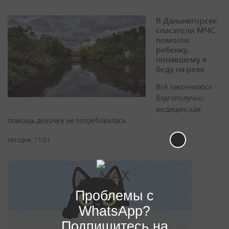
В Дальнегорске
спасатели МЧС
помогли
ребенку,
попавшему в
беду на реке
Всё закончилось
благополучно:
медицинская
помощь девочке не потребовалась
сегодня, 11:51
Проблемы с
WhatsApp?
Подпишитесь на