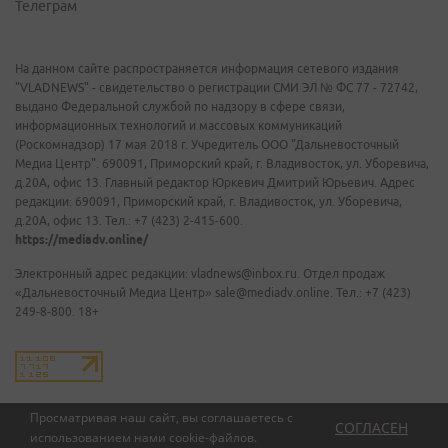
Телеграм
На данном сайте распространяется информация сетевого издания
"VLADNEWS" - свидетельство о регистрации СМИ ЭЛ № ФС 77 - 72742,
выдано Федеральной службой по надзору в сфере связи,
информационных технологий и массовых коммуникаций
(Роскомнадзор) 17 мая 2018 г. Учредитель ООО "Дальневосточный
Медиа Центр". 690091, Приморский край, г. Владивосток, ул. Уборевича,
д.20А, офис 13. Главный редактор Юркевич Дмитрий Юрьевич. Адрес
редакции: 690091, Приморский край, г. Владивосток, ул. Уборевича,
д.20А, офис 13. Тел.: +7 (423) 2-415-600.
https://mediadv.online/
Электронный адрес редакции: vladnews@inbox.ru. Отдел продаж
«Дальневосточный Медиа Центр» sale@mediadv.online. Тел.: +7 (423)
249-8-800. 18+
Просматривая наш сайт, вы соглашаетесь с
СОГЛАСЕН
использованием нами
cookie-файлов
.