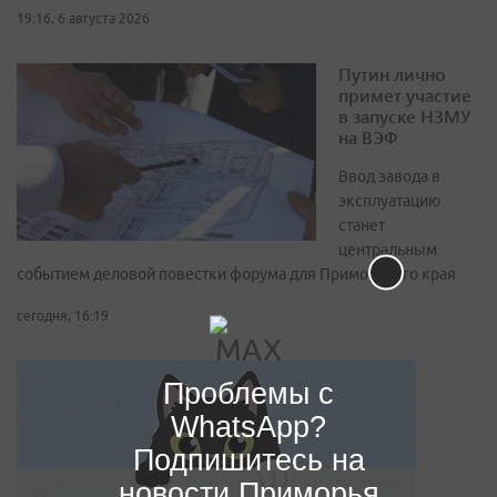
19:16, 6 августа 2026
Путин лично
примет участие
в запуске НЗМУ
на ВЭФ
Ввод завода в
эксплуатацию
станет
центральным
событием деловой повестки форума для Приморского края
сегодня, 16:19
Проблемы с
WhatsApp?
Подпишитесь на
новости Приморья