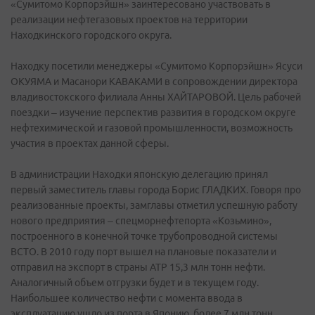
«Сумитомо Корпорэйшн» заинтересовано участвовать в
реализации нефтегазовых проектов на территории
Находкинского городского округа.
Находку посетили менеджеры «Сумитомо Корпорэйшн» Ясуси
ОКУЯМА и Масанори КАВАКАМИ в сопровождении директора
владивостокского филиала Анны ХАЙТАРОВОЙ. Цель рабочей
поездки – изучение перспектив развития в городском округе
нефтехимической и газовой промышленности, возможность
участия в проектах данной сферы.
В администрации Находки японскую делегацию принял
первый заместитель главы города Борис ГЛАДКИХ. Говоря про
реализованные проекты, замглавы отметил успешную работу
нового предприятия – спецморнефтепорта «Козьмино»,
построенного в конечной точке трубопроводной системы
ВСТО. В 2010 году порт вышел на плановые показатели и
отправил на экспорт в страны АТР 15,3 млн тонн нефти.
Аналогичный объем отгрузки будет и в текущем году.
Наибольшее количество нефти с момента ввода в
эксплуатацию ушло из порта в Японию, более 7 млн тонн.