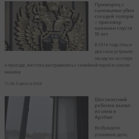
Приморец с
сыновьями убил
соседей топорм
– приговор
назначен спустя
10 лет
В 2016 году отец и
два сына устроили
засаду из‑за спора
о проезде, жестоко расправились с семейной парой и сожгли
машину
11:49, 5 августа 2026
Шестилетний
ребенок выпал
из окна в
Артёме
Возбуждено
уголовное дело,