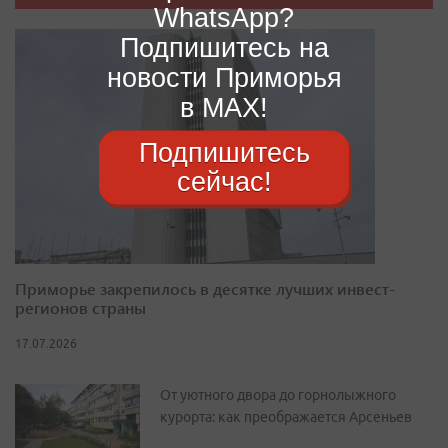
WhatsApp?
Подпишитесь на
новости Приморья
в MAX!
Подпишитесь
сейчас!
Приморье закрепилось в десятке лучших инвест-
регионов страны
17.07.2026
От уютного двора до горнолыжного
курорта: как преображается Арсеньев