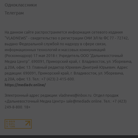
Одноклассники
Телеграм
На данном сайте распространяется информация сетевого издания
"VLADNEWS" - свидетельство о регистрации СМИ ЭЛ № ФС 77 - 72742,
выдано Федеральной службой по надзору в сфере связи,
информационных технологий и массовых коммуникаций
(Роскомнадзор) 17 мая 2018 г. Учредитель ООО "Дальневосточный
Медиа Центр". 690091, Приморский край, г. Владивосток, ул. Уборевича,
д.20А, офис 13. Главный редактор Юркевич Дмитрий Юрьевич. Адрес
редакции: 690091, Приморский край, г. Владивосток, ул. Уборевича,
д.20А, офис 13. Тел.: +7 (423) 2-415-600.
https://mediadv.online/
Электронный адрес редакции: vladnews@inbox.ru. Отдел продаж
«Дальневосточный Медиа Центр» sale@mediadv.online. Тел.: +7 (423)
249-8-800. 18+