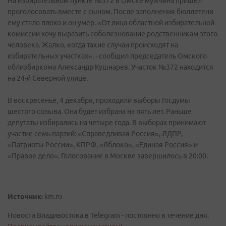
На избирательном пункте №372 в Омске мужчина пришел
проголосовать вместе с сыном. После заполнения бюллетени
ему стало плохо и он умер. «От лица областной избирательной
комиссии хочу выразить соболезнование родственникам этого
человека. Жалко, когда такие случаи происходят на
избирательных участках», - сообщил председатель Омского
облизбиркома Александр Кушнарев. Участок №372 находится
на 24-й Северной улице.
В воскресенье, 4 декабря, проходили выборы Госдумы
шестого созыва. Она будет избрана на пять лет. Раньше
депутаты избирались на четыре года. В выборах принимают
участие семь партий: «Справедливая Россия», ЛДПР,
«Патриоты России», КПРФ, «Яблоко», «Единая Россия» и
«Правое дело». Голосование в Москве завершилось в 20:00.
Источник:
km.ru
Новости Владивостока в Telegram - постоянно в течение дня.