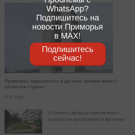
WhatsApp?
Подпишитесь на
новости Приморья
в MAX!
Подпишитесь
сейчас!
Приморье закрепилось в десятке лучших инвест-
регионов страны
17.07.2026
От уютного двора до горнолыжного
курорта: как преображается Арсеньев