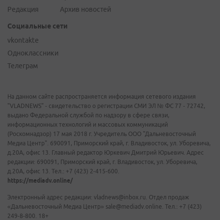
Редакция
Архив новостей
Социальные сети
vkontakte
Одноклассники
Телеграм
На данном сайте распространяется информация сетевого издания
"VLADNEWS" - свидетельство о регистрации СМИ ЭЛ № ФС 77 - 72742,
выдано Федеральной службой по надзору в сфере связи,
информационных технологий и массовых коммуникаций
(Роскомнадзор) 17 мая 2018 г. Учредитель ООО "Дальневосточный
Медиа Центр". 690091, Приморский край, г. Владивосток, ул. Уборевича,
д.20А, офис 13. Главный редактор Юркевич Дмитрий Юрьевич. Адрес
редакции: 690091, Приморский край, г. Владивосток, ул. Уборевича,
д.20А, офис 13. Тел.: +7 (423) 2-415-600.
https://mediadv.online/
Электронный адрес редакции: vladnews@inbox.ru. Отдел продаж
«Дальневосточный Медиа Центр» sale@mediadv.online. Тел.: +7 (423)
249-8-800. 18+