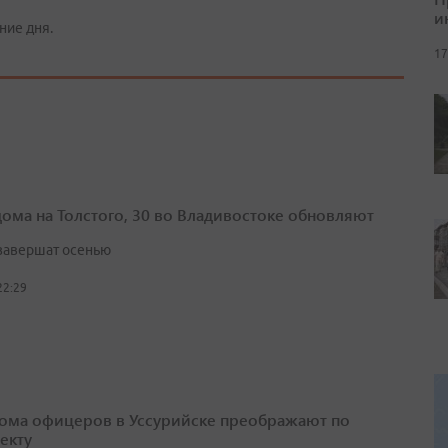
и
ние дня.
17
дома на Толстого, 30 во Владивостоке обновляют
завершат осенью
22:29
ома офицеров в Уссурийске преображают по
екту