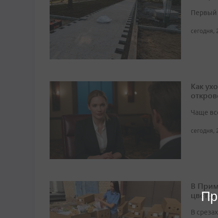
Первый 
сегодня, 
Как ух
откров
Чаще вс
сегодня, 
В Прим
Пр
цветов
В среза