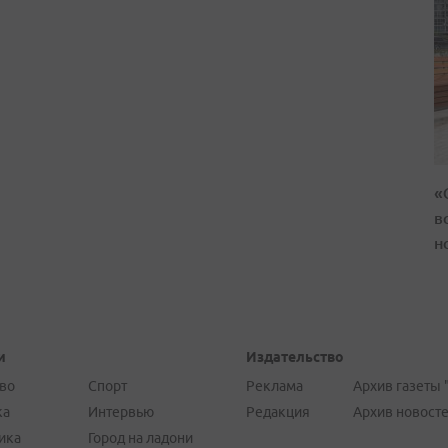
«
в
н
и
Издательство
во
Спорт
Реклама
Архив газеты 
ка
Интервью
Редакция
Архив новост
ика
Город на ладони