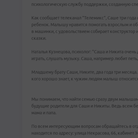
психологическую службу поддержки, созданную спе
Как сообщает телеканал "Телемикс", Саше три года
ребенок. Малышу нравится помогать взрослым и общ
в машинки, с удовольствием собирает конструктор и
сказки.
Наталья Кузнецова, психолог: "Саша и Никита очен
играть, слушать музыку. Саша, например любит петь
Младшему брату Саши, Никите, два года три месяца.
кого хорошо знает, к чужим людям малыш относитс
Мы понимаем, что найти семью сразу двум малышам, -
будущие родители для Саши и Никиты. Ведь всем 
мама и папа.
По всем интересующим вопросам обращайтесь в отд
находится по адресу: улица Некрасова, 66, кабинет 30