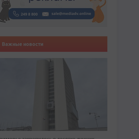
Важные новости
риморье закрепилось в десятке лучших