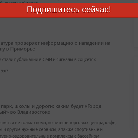
й цветочный трипс
Подпишитесь сейчас!
19:25
атура проверяет информацию о нападении на
ну в Приморье
 стали публикации в СМИ и сигналы в соцсетях
19:07
 парк, школы и дороги: каким будет «Город
ый» во Владивостоке
явятся не только дома, но четыре торговых центра, кафе,
ы и другие нужные сервисы, а также спортивные и
турно-оздоровительные комплексы с бассейном