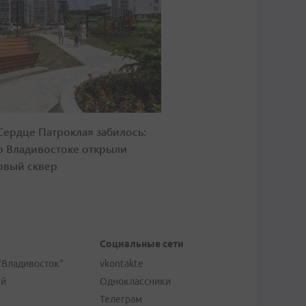
Сердце Патрокла» забилось:
о Владивостоке открыли
овый сквер
Социальные сети
"Владивосток"
vkontakte
ей
Одноклассники
Телеграм