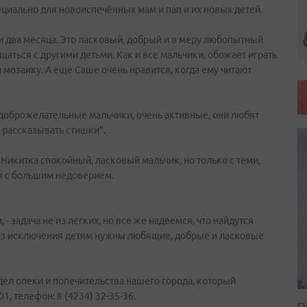
циально для новоиспечённых мам и пап и их новых детей.
 и два месяца. Это ласковый, добрый и в меру любопытный
аться с другими детьми. Как и все мальчики, обожает играть
 мозаику. А еще Саше очень нравится, когда ему читают
ь доброжелательные мальчики, очень активные, они любят
, рассказывать стишки".
 Никитка спокойный, ласковый мальчик, но только с теми,
я с большим недоверием.
 задача не из легких, но все же надеемся, что найдутся
без исключения детям нужны любящие, добрые и ласковые
ел опеки и попечительства нашего города, который
1, телефон: 8 (4234) 32-35-36.
П