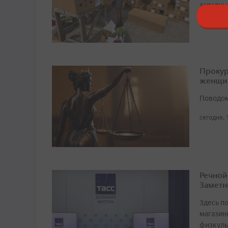
западны
сегодня, 
Прокур
женщи
Поводом
сегодня, 
Речной
Заметн
Здесь по
магазин
физкуль