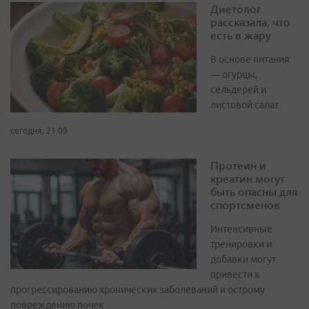
Диетолог
рассказала, что
есть в жару
В основе питания
— огурцы,
сельдерей и
листовой салат
сегодня, 21:09
Протеин и
креатин могут
быть опасны для
спортсменов
Интенсивные
тренировки и
добавки могут
привести к
прогрессированию хронических заболеваний и острому
повреждению почек