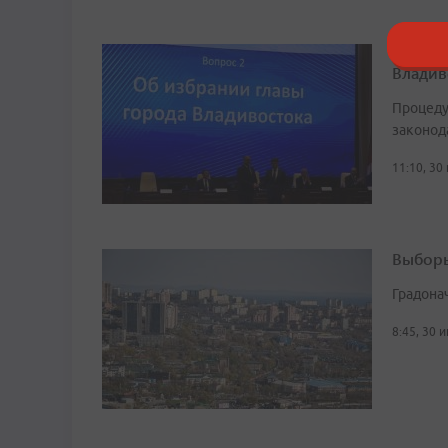
Конста
Владив
Процеду
законод
11:10, 30
Выборы
Градона
8:45, 30 