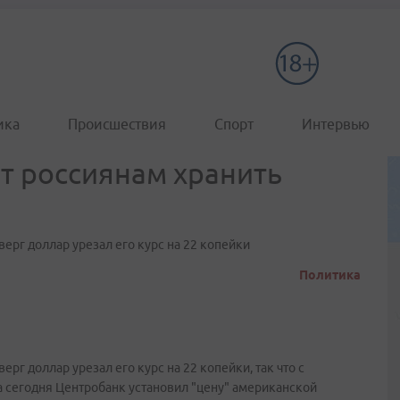
ика
Происшествия
Спорт
Интервью
т россиянам хранить
тверг доллар урезал его курс на 22 копейки
Политика
верг доллар урезал его курс на 22 копейки, так что с
а сегодня Центробанк установил "цену" американской