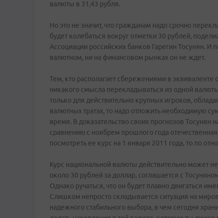
валюты в 31,43 рубля.
Но это не значит, что гражданам надо срочно перек
будет колебаться вокруг отметки 30 рублей, подел
Ассоциации российских банков Гарегин Тосунян. И 
валютном, ни на финансовом рынках он не ждет.
Тем, кто располагает сбережениями в эквиваленте о
никакого смысла перекладываться из одной валюты 
только для действительно крупных игроков, облада
валютных тратах, то надо отложить необходимую су
время. В доказательство своих прогнозов Тосунян н
сравнению с ноябрем прошлого года отечественная в
посмотреть ее курс на 1 января 2011 года, то по от
Курс национальной валюты действительно может нес
около 30 рублей за доллар, соглашается с Тосунян
Однако ручаться, что он будет плавно двигаться име
Слишком непросто складывается ситуация на миров
надежного стабильного выбора, в чем сегодня храни