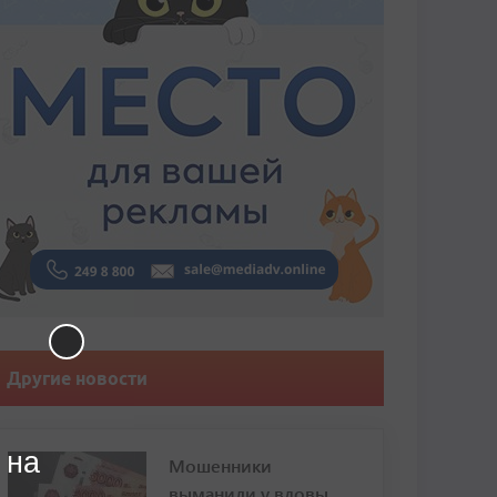
Другие новости
 на
Мошенники
выманили у вдовы