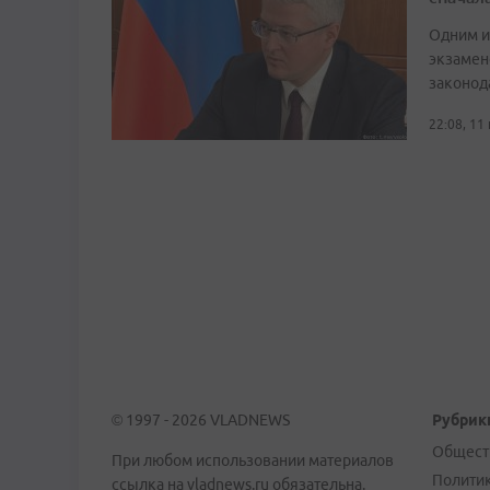
Одним и
экзамен
законод
22:08, 11
© 1997 - 2026 VLADNEWS
Рубрик
Общест
При любом использовании материалов
Полити
ссылка на vladnews.ru обязательна.