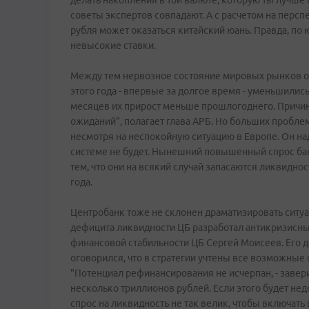
делать накопления в той валюте, которую ты лучше
советы экспертов совпадают. А с расчетом на персп
рубля может оказаться китайский юань. Правда, по
невысокие ставки.
Между тем нервозное состояние мировых рынков ок
этого года - впервые за долгое время - уменьшились
месяцев их прирост меньше прошлогоднего. Причин
ожиданий", полагает глава АРБ. Но больших проблем
несмотря на неспокойную ситуацию в Европе. Он на
системе не будет. Нынешний повышенный спрос банк
тем, что они на всякий случай запасаются ликвидно
года.
Центробанк тоже не склонен драматизировать ситуац
дефицита ликвидности ЦБ разработал антикризисны
финансовой стабильности ЦБ Сергей Моисеев. Его де
оговорился, что в стратегии учтены все возможные с
"Потенциал рефинансирования не исчерпан, - завери
несколько триллионов рублей. Если этого будет не
спрос на ликвидность не так велик, чтобы включать 