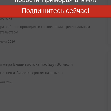
Подпишитесь сейчас!
нтин Шестаков переизбран на пост главы
остока
ра выборов проходила в соответствии с региональным
ательством
 июля 2026
 мэра Владивостока пройдут 30 июля
чальник избирается сроком на пять лет
июля 2026