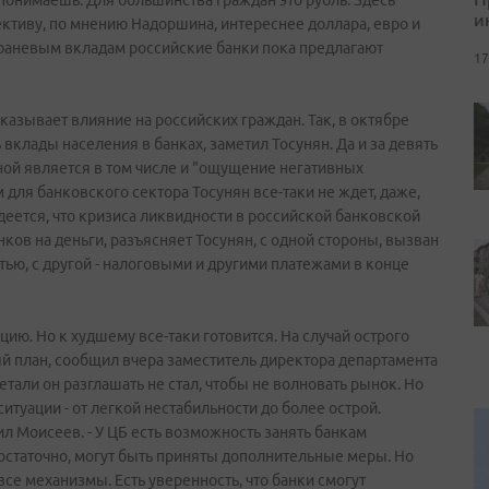
 понимаешь. Для большинства граждан это рубль. Здесь
и
ективу, по мнению Надоршина, интереснее доллара, евро и
 юаневым вкладам российские банки пока предлагают
17
азывает влияние на российских граждан. Так, в октябре
 вклады населения в банках, заметил Тосунян. Да и за девять
ой является в том числе и "ощущение негативных
 для банковского сектора Тосунян все-таки не ждет, даже,
деется, что кризиса ликвидности в российской банковской
ов на деньги, разъясняет Тосунян, с одной стороны, вызван
стью, с другой - налоговыми и другими платежами в конце
ию. Но к худшему все-таки готовится. На случай острого
й план, сообщил вчера заместитель директора департамента
тали он разглашать не стал, чтобы не волновать рынок. Но
итуации - от легкой нестабильности до более острой.
л Моисеев. - У ЦБ есть возможность занять банкам
достаточно, могут быть приняты дополнительные меры. Но
все механизмы. Есть уверенность, что банки смогут