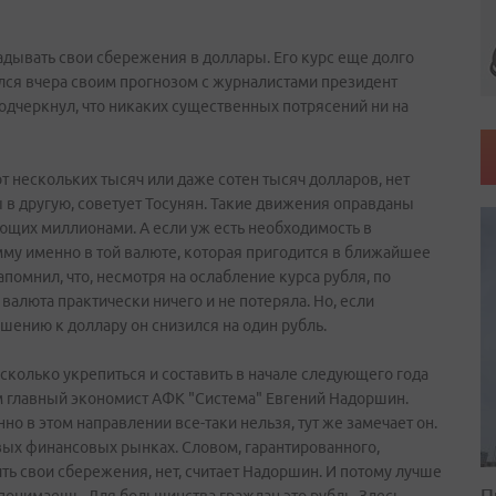
ладывать свои сбережения в доллары. Его курс еще долго
ился вчера своим прогнозом с журналистами президент
подчеркнул, что никаких существенных потрясений ни на
т нескольких тысяч или даже сотен тысяч долларов, нет
в другую, советует Тосунян. Такие движения оправданы
ющих миллионами. А если уж есть необходимость в
мму именно в той валюте, которая пригодится в ближайшее
апомнил, что, несмотря на ослабление курса рубля, по
алюта практически ничего и не потеряла. Но, если
ношению к доллару он снизился на один рубль.
колько укрепиться и составить в начале следующего года
ом главный экономист АФК "Система" Евгений Надоршин.
нно в этом направлении все-таки нельзя, тут же замечает он.
ых финансовых рынках. Словом, гарантированного,
ть свои сбережения, нет, считает Надоршин. И потому лучше
П