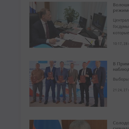
Волошк
режим
Централ
Госдумы
которые
10:17, 28
В Прим
наблюд
Выборы 
21:24, 27
Солодо
сначал