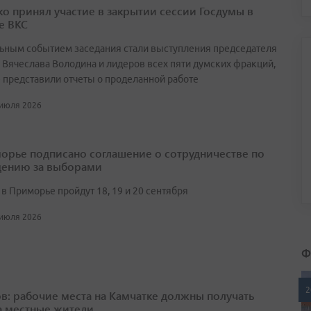
о принял участие в закрытии сессии Госдумы в
е ВКС
ьным событием заседания стали выступления председателя
 Вячеслава Володина и лидеров всех пяти думских фракций,
 представили отчеты о проделанной работе
 июля 2026
орье подписано соглашение о сотрудничестве по
ению за выборами
в Приморье пройдут 18, 19 и 20 сентября
 июля 2026
Ф
2
в: рабочие места на Камчатке должны получать
а местные жители