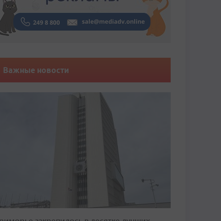
Важные новости
риморье закрепилось в десятке лучших