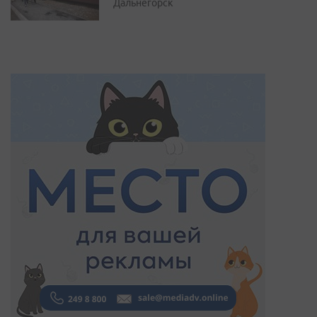
Дальнегорск