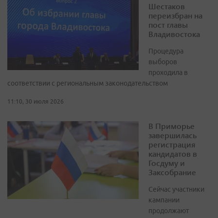
Шестаков
переизбран на
пост главы
Владивостока
Процедура
выборов
проходила в
соответствии с региональным законодательством
11:10, 30 июля 2026
В Приморье
завершилась
регистрация
кандидатов в
Госдуму и
Заксобрание
Сейчас участники
кампании
продолжают