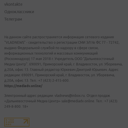
vkontakte
Одноклассники
Телеграм
На данном сайте распространяется информация сетевого издания
"VLADNEWS" - свидетельство о регистрации СМИ ЭЛ № ФС 77 - 72742,
выдано Федеральной службой по надзору в сфере связи,
информационных технологий и массовых коммуникаций
(Роскомнадзор) 17 мая 2018 г. Учредитель ООО "Дальневосточный
Медиа Центр". 690091, Приморский край, г. Владивосток, ул. Уборевича,
д.20А, офис 13. Главный редактор Юркевич Дмитрий Юрьевич. Адрес
редакции: 690091, Приморский край, г. Владивосток, ул. Уборевича,
д.20А, офис 13. Тел.: +7 (423) 2-415-600.
https://mediadv.online/
Электронный адрес редакции: vladnews@inbox.ru. Отдел продаж
«Дальневосточный Медиа Центр» sale@mediadv.online. Тел.: +7 (423)
249-8-800. 18+