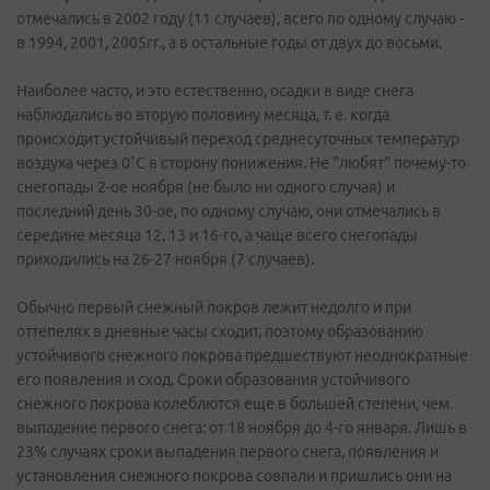
отмечались в 2002 году (11 случаев), всего по одному случаю -
в 1994, 2001, 2005гг., а в остальные годы от двух до восьми.
Наиболее часто, и это естественно, осадки в виде снега
наблюдались во вторую половину месяца, т. е. когда
происходит устойчивый переход среднесуточных температур
воздуха через 0˚С в сторону понижения. Не "любят" почему-то
снегопады 2-ое ноября (не было ни одного случая) и
последний день 30-ое, по одному случаю, они отмечались в
середине месяца 12, 13 и 16-го, а чаще всего снегопады
приходились на 26-27 ноября (7 случаев).
Обычно первый снежный покров лежит недолго и при
оттепелях в дневные часы сходит, поэтому образованию
устойчивого снежного покрова предшествуют неоднократные
его появления и сход. Сроки образования устойчивого
снежного покрова колеблются еще в большей степени, чем
выпадение первого снега: от 18 ноября до 4-го января. Лишь в
23% случаях сроки выпадения первого снега, появления и
установления снежного покрова совпали и пришлись они на