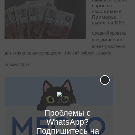
спрос на
сварщиков в
Приморье
вырос на 120%
Средний уровень
предлагаемого
вознаграждения
для этих специалистов достиг 189 847 рублей за вахту
сегодня, 12:37
Проблемы с
WhatsApp?
Подпишитесь на