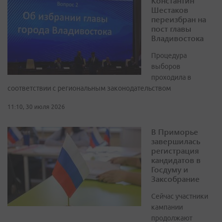
Константин
Шестаков
переизбран на
пост главы
Владивостока
Процедура
выборов
проходила в
соответствии с региональным законодательством
11:10, 30 июля 2026
В Приморье
завершилась
регистрация
кандидатов в
Госдуму и
Заксобрание
Сейчас участники
кампании
продолжают