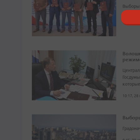
Выборы 
21:24, 27
Волошк
режим
Централ
Госдумы
которые
10:17, 28
Выборы
Градона