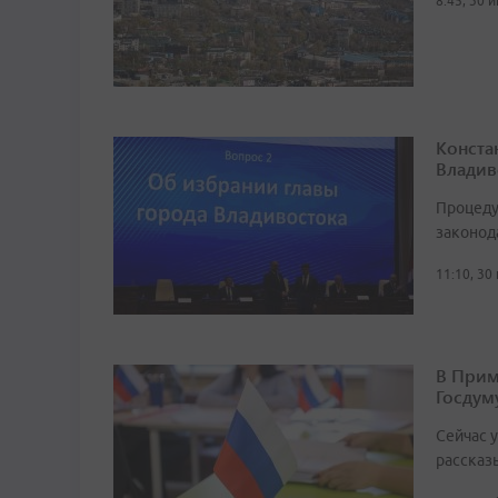
8:45, 30 
Конста
Владив
Процеду
законод
11:10, 30
В Прим
Госдум
Сейчас 
рассказ