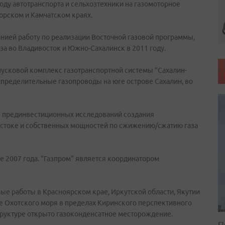
оду автотранспорта и сельхозтехники на газомоторное
орском и Камчатском краях.
ией работу по реализации Восточной газовой программы,
за во Владивосток и Южно-Сахалинск в 2011 году.
пусковой комплекс газотранспортной системы "Сахалин-
спределительные газопроводы на юге острове Сахалин, во
 прединвестиционных исследований создания
стоке и собственных мощностей по сжижению/сжатию газа
е 2007 года. "Газпром" является координатором
ые работы в Красноярском крае, Иркутской области, Якутии
фе Охотского моря в пределах Киринского перспективного
структуре открыто газоконденсатное месторождение.
П