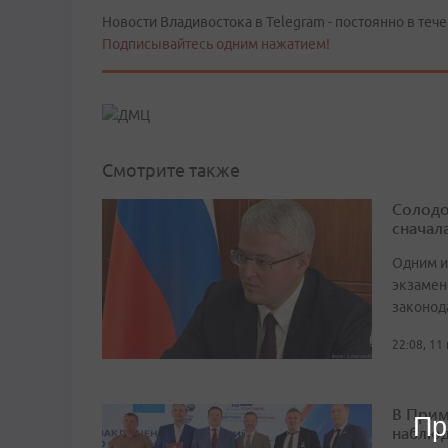
Новости Владивостока в Telegram - постоянно в тече
Подписывайтесь одним нажатием!
Смотрите также
Солодо
сначал
Одним и
экзамен
законод
22:08, 11
В Прим
Пр
наблюд