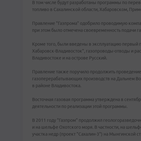
В том числе будут разработаны программы по перев
топливо в Сахалинской области, Хабаровском, Прим
Правление "Газпрома" одобрило проводимую компан
при этом было отмечена своевременность подачи га
Кроме того, были введены в эксплуатацию первый 
Хабаровск-Владивосток", газопроводы-отводы и ра
Владивостоке и на острове Русский.
Правление также поручило продолжить проведение
газоперерабатывающих производств на Дальнем Во
в районе Владивостока.
Восточная газовая программа утверждена в сентябр
деятельности по реализации этой программы.
В 2011 году "Газпром" продолжил геологоразведочн
и на шельфе Охотского моря. В частности, на шель
участка недр (проект "Сахалин-3") на Мынгинской 