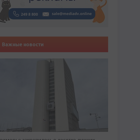
Важные новости
риморье закрепилось в десятке лучших