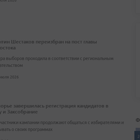
июля 2026
нтин Шестаков переизбран на пост главы
остока
ра выборов проходила в соответствии с региональным
ательством
 июля 2026
орье завершилась регистрация кандидатов в
у и Заксобрание
Ф
участники кампании продолжают общаться с избирателями и
ывать о своих программах
2