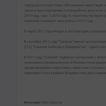
Завершается подготовка обоснования инвестиций в
также в транспортировку и переработку якутского г
2014 году, газа - в 2016 году. К строительству маг
компания планирует приступить в 2012 году.
В марте 2011 года введен в эксплуатацию газопрово
В сентябре 2011 года "Газпром" ввел в эксплуатац
(ГТС) "Сахалин-Хабаровск-Владивосток" - одного и
В 2011 году "Газпром" подписал Соглашения с Аген
экономики и промышленности Японии и консорциум
предусматривают подготовку совместного технико-
природного газа в районе Владивостока для создани
Источник:
РИА Новости