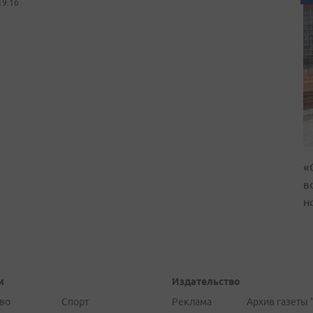
19:16
«
в
н
и
Издательство
во
Спорт
Реклама
Архив газеты 