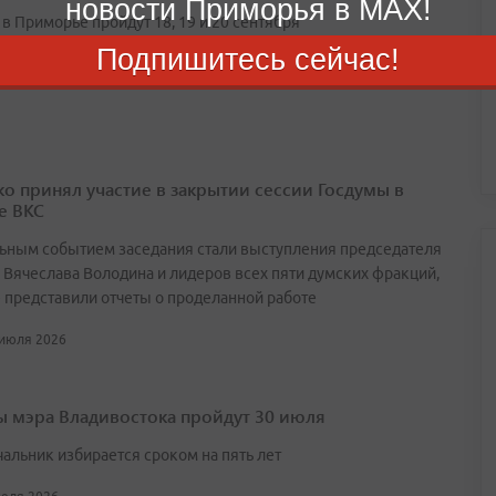
новости Приморья в MAX!
в Приморье пройдут 18, 19 и 20 сентября
Подпишитесь сейчас!
 июля 2026
о принял участие в закрытии сессии Госдумы в
е ВКС
ьным событием заседания стали выступления председателя
 Вячеслава Володина и лидеров всех пяти думских фракций,
 представили отчеты о проделанной работе
 июля 2026
 мэра Владивостока пройдут 30 июля
чальник избирается сроком на пять лет