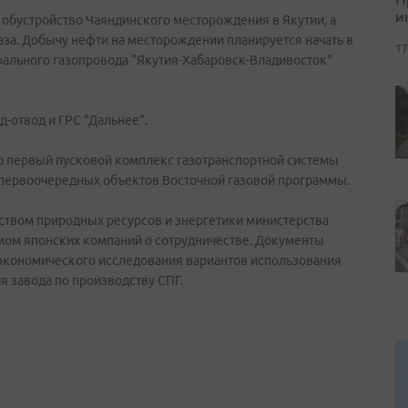
и
 обустройство Чаяндинского месторождения в Якутии, а
аза. Добычу нефти на месторождении планируется начать в
17
истрального газопровода "Якутия-Хабаровск-Владивосток"
д-отвод и ГРС "Дальнее".
ию первый пусковой комплекс газотранспортной системы
з первоочередных объектов Восточной газовой программы.
тством природных ресурсов и энергетики министерства
ом японских компаний о сотрудничестве. Документы
экономического исследования вариантов использования
я завода по производству СПГ.