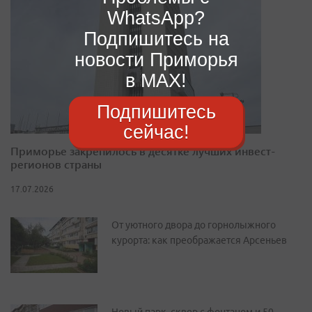
WhatsApp?
Подпишитесь на
новости Приморья
в MAX!
Подпишитесь
сейчас!
Приморье закрепилось в десятке лучших инвест-
регионов страны
17.07.2026
От уютного двора до горнолыжного
курорта: как преображается Арсеньев