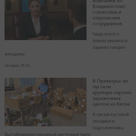
компаний во
Владивостоке:
статистика и
откровения
сотрудников
Чаще всего о
планах уволиться
заранее говорят
женщины
сегодня, 20:32
В Приморье не
пустили
крупную партию
зараженных
цветов из Китая
В срезах кустовой
гвоздики и
подсолнечника
был обнаружен западный цветочный трипс