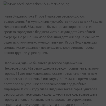
Глава Владивостока Игорь Пушкарёв распорядился:
возвращенный в муниципальную собственность детский сад на
Некрасовской, 76а, должен быть отремонтирован за счет
средств городского бюджета и открыт для детей из общей
очереди. По решению мэра большой детский сад на 240 мест
будет исключительно муниципальным. Игорь Пушкарёв дал
специалистам задание - незамедлительно готовить проект
реконструкции учреждения.
Напомним, здание бывшего детского сада №26 на
Некрасовской, 76а было сдано в аренду прошлыми властями
города. 11 лет оно использовалось не по назначению - в нем
располагался Восточный институт ДВГТУ. За это время садик
претерпел внутренние перепланировки под учебные
аудитории. В 2008 году глава Владивостока Игорь Пушкарёв
распорядился все сады, находящиеся в аренде, возвращать
городу и вновь открывать там дошкольные учреждения.
Юристам мэрии удалось вернуть и этот сад: в сентябре