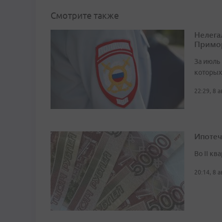
Смотрите также
Нелега
Примо
За июль 
которых
22:29, 8 
Ипотеч
Во II кв
20:14, 8 