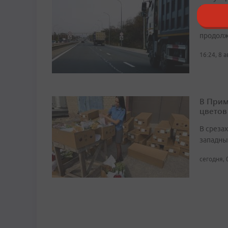
ажиота
Чтобы и
продолж
16:24, 8 
В Прим
цветов
В среза
западны
сегодня, 