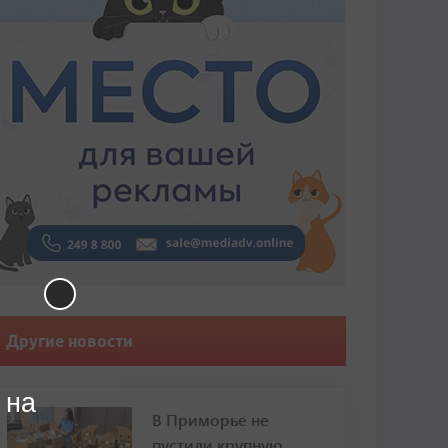
Другие новости
 на
В Приморье не
пустили крупную