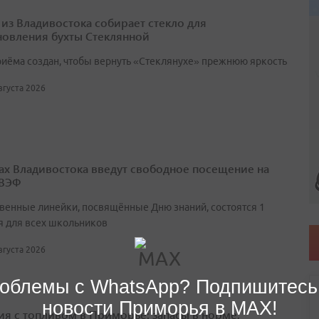
 из Владивостока собирает стекло для
новления бухты Стеклянной
риёма создан, чтобы вернуть «Стеклянухе» прежнюю яркость
августа 2026
ах Владивостока введут свободное посещение на
 ВЭФ
венные линейки, посвящённые Дню знаний, состоятся 1
я для всех школьников
августа 2026
облемы с WhatsApp? Подпишитесь
новости Приморья в MAX!
ия с топливом в Приморье: запасы в норме,