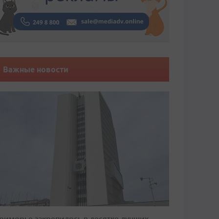
Важные новости
риморье закрепилось в десятке лучших