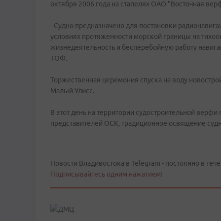
октября 2006 года на стапелях ОАО "Восточная вер
- Судно предназначено для постановки радионавиг
условиях протяженности морской границы на тихоо
жизнедеятельность и бесперебойную работу навигац
ТОФ.
Торжественная церемония спуска на воду новострой
Малый Улисс.
В этот день на территории судостроительной верфи
представителей ОСК, традиционное освящение судн
Новости Владивостока в Telegram - постоянно в тече
Подписывайтесь одним нажатием!