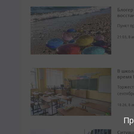
Блогер
восста
Пункт п
21:03, 8 
В школ
время
Торжест
сентябр
18:26, 8 
Пр
Ситуац