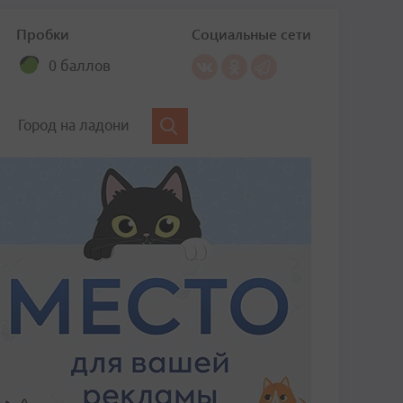
Пробки
Социальные сети
0 баллов
Город на ладони