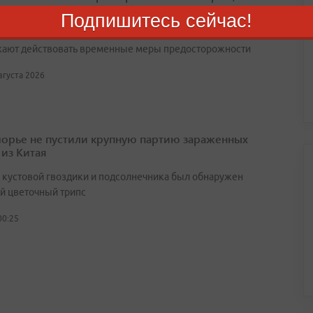
жа нет
Подпишитесь сейчас!
збежать искусственного дефицита и спекуляций, в крае
ают действовать временные меры предосторожности
августа 2026
орье не пустили крупную партию зараженных
 из Китая
х кустовой гвоздики и подсолнечника был обнаружен
й цветочный трипс
00:25