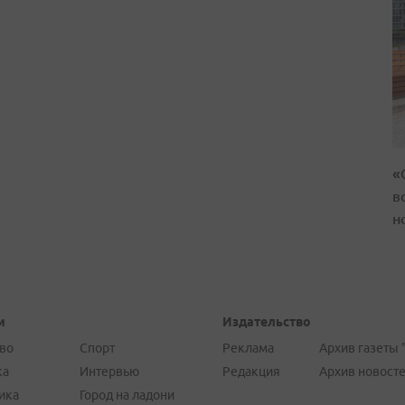
«
в
н
и
Издательство
во
Спорт
Реклама
Архив газеты 
ка
Интервью
Редакция
Архив новост
ика
Город на ладони