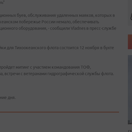
фь"
ационных буев, обслуживания удаленных маяков, которых в
кеанском побережье России немало, обеспечивать
ионного оборудования, - сообщили Vladnes в пресс-службе
ки для Тихоокеанского флота состоится 12 ноября в бухте
 пройдет митинг с участием командования ТОФ,
а, встречи с ветеранами гидрографической службы флота.
ние дня.
П