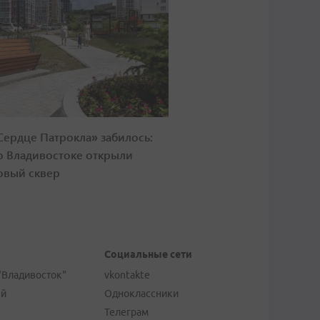
Сердце Патрокла» забилось:
о Владивостоке открыли
овый сквер
Социальные сети
"Владивосток"
vkontakte
ей
Одноклассники
Телеграм