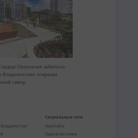
Сердце Патрокла» забилось:
о Владивостоке открыли
овый сквер
Социальные сети
"Владивосток"
vkontakte
ей
Одноклассники