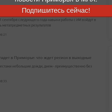
математики, биологии, химии и физики станут более
Подпишитесь сейчас!
адными
 1 сентября следующего года навыки работы с ИИ войдут в
ь метапредметных результатов
06:21
падет в Приморье: что ждет регион в выходные
естами небольшие дожди, днем - преимущественно без
08:33