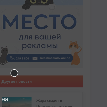
Другие новости
 на
Жара спадет в
Приморье: что ждет