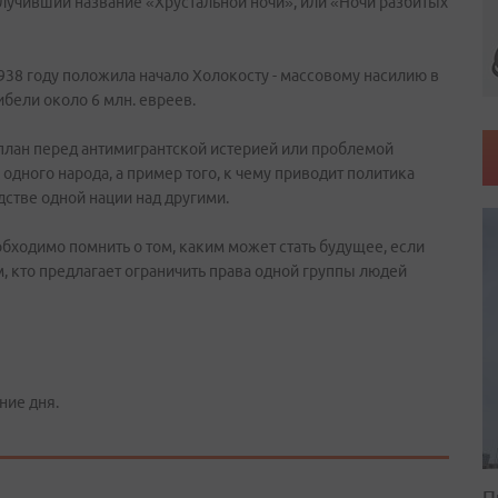
лучивший название «Хрустальной ночи», или «Ночи разбитых
938 году положила начало Холокосту - массовому насилию в
бели около 6 млн. евреев.
план перед антимигрантской истерией или проблемой
одного народа, а пример того, к чему приводит политика
стве одной нации над другими.
обходимо помнить о том, каким может стать будущее, если
, кто предлагает ограничить права одной группы людей
ние дня.
П