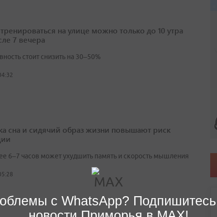
 тренироваться на улице можно только до 10 утра
сле 7 вечера
вность стоит снизить на 30–50%
04:32
ка сна и сидячий образ жизни повышают риск
ции
ее 6–7 часов может ухудшить память и скорость мышления
05:28
облемы с WhatsApp? Подпишитесь
новости Приморья в MAX!