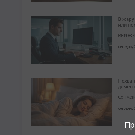
В жару
или по
Интенси
сегодня, 
Нехват
демен
Сон мен
сегодня, 
Пр