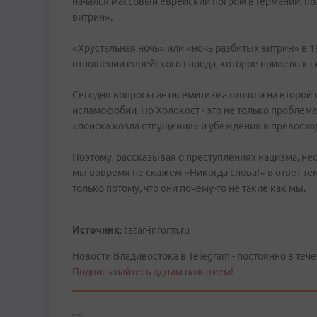
начался массовый еврейский погром в Германии, по
витрин».
«Хрустальная ночь» или «ночь разбитых витрин» в 1
отношении еврейского народа, которое привело к ги
Сегодня вопросы антисемитизма отошли на второй 
исламофобии. Но Холокост - это не только проблема 
«поиска козла отпущения» и убеждения в превосход
Поэтому, рассказывая о преступлениях нацизма, не
мы вовремя не скажем «Никогда снова!» в ответ тем
только потому, что они почему-то не такие как мы.
Источник:
tatar-inform.ru
Новости Владивостока в Telegram - постоянно в тече
Подписывайтесь одним нажатием!