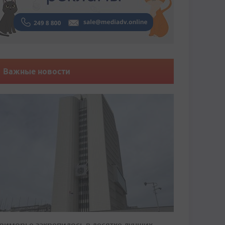
Важные новости
риморье закрепилось в десятке лучших