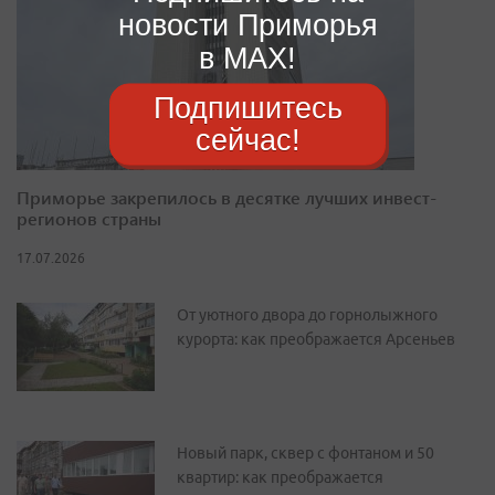
новости Приморья
в MAX!
Подпишитесь
сейчас!
Приморье закрепилось в десятке лучших инвест-
регионов страны
17.07.2026
От уютного двора до горнолыжного
курорта: как преображается Арсеньев
Новый парк, сквер с фонтаном и 50
квартир: как преображается