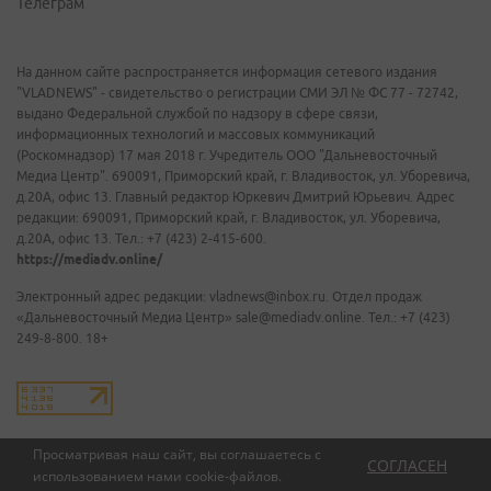
Телеграм
На данном сайте распространяется информация сетевого издания
"VLADNEWS" - свидетельство о регистрации СМИ ЭЛ № ФС 77 - 72742,
выдано Федеральной службой по надзору в сфере связи,
информационных технологий и массовых коммуникаций
(Роскомнадзор) 17 мая 2018 г. Учредитель ООО "Дальневосточный
Медиа Центр". 690091, Приморский край, г. Владивосток, ул. Уборевича,
д.20А, офис 13. Главный редактор Юркевич Дмитрий Юрьевич. Адрес
редакции: 690091, Приморский край, г. Владивосток, ул. Уборевича,
д.20А, офис 13. Тел.: +7 (423) 2-415-600.
https://mediadv.online/
Электронный адрес редакции: vladnews@inbox.ru. Отдел продаж
«Дальневосточный Медиа Центр» sale@mediadv.online. Тел.: +7 (423)
249-8-800. 18+
Просматривая наш сайт, вы соглашаетесь с
СОГЛАСЕН
использованием нами
cookie-файлов
.