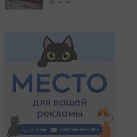
Дальнегорск