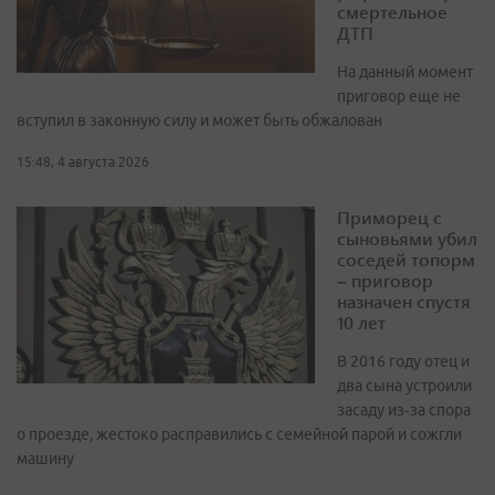
смертельное
ДТП
На данный момент
приговор еще не
вступил в законную силу и может быть обжалован
15:48, 4 августа 2026
Приморец с
сыновьями убил
соседей топорм
– приговор
назначен спустя
10 лет
В 2016 году отец и
два сына устроили
засаду из‑за спора
о проезде, жестоко расправились с семейной парой и сожгли
машину