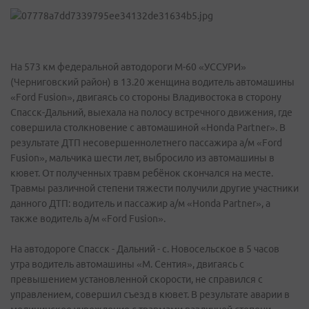
На 573 км федеральной автодороги М-60 «УССУРИ»
(Черниговский район) в 13.20 женщина водитель автомашины
«Ford Fusion», двигаясь со стороны Владивостока в сторону
Спасск-Дальний, выехала на полосу встречного движения, где
совершила столкновение с автомашиной «Honda Partner». В
результате ДТП несовершеннолетнего пассажира а/м «Ford
Fusion», мальчика шести лет, выбросило из автомашины в
кювет. От полученных травм ребёнок скончался на месте.
Травмы различной степени тяжести получили другие участники
данного ДТП: водитель и пассажир а/м «Honda Partner», а
также водитель а/м «Ford Fusion».
На автодороге Спасск - Дальний - с. Новосельское в 5 часов
утра водитель автомашины «М. Сентия», двигаясь с
превышением установленной скорости, не справился с
управлением, совершил съезд в кювет. В результате аварии в