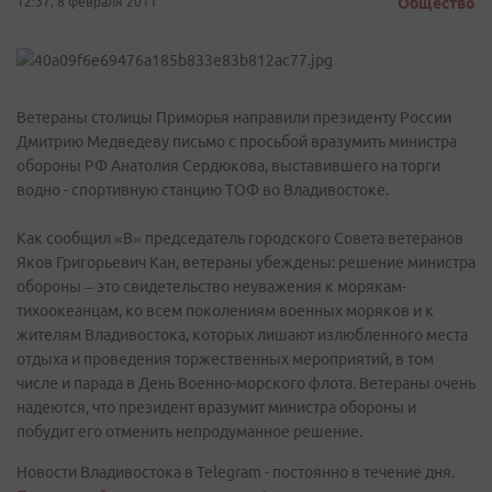
12:37, 8 февраля 2011
Общество
Ветераны столицы Приморья направили президенту России
Дмитрию Медведеву письмо с просьбой вразумить министра
обороны РФ Анатолия Сердюкова, выставившего на торги
водно - спортивную станцию ТОФ во Владивостоке.
Как сообщил «В» председатель городского Совета ветеранов
Яков Григорьевич Кан, ветераны убеждены: решение министра
обороны – это свидетельство неуважения к морякам-
тихоокеанцам, ко всем поколениям военных моряков и к
жителям Владивостока, которых лишают излюбленного места
отдыха и проведения торжественных мероприятий, в том
числе и парада в День Военно-морского флота. Ветераны очень
надеются, что президент вразумит министра обороны и
побудит его отменить непродуманное решение.
Новости Владивостока в Telegram - постоянно в течение дня.