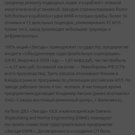
среднему ремонту подводных лодок и кораблей с атомной
энергетической установкой. Заводом отремонтировано более
600 боевых кораблей и судов ВМФ и погранслужбы, более 50
атомных и 13 дизельных подлодок, утилизировано 47 АПЛ.
Кроме того, завод производит небольшие траулеры и
рефрижераторы.
100% акций «Звезды» принадлежит государству, предприятие
входит в «Объединенную судостроительную корпорацию»
(ОСК). Выручка в 2009 году — 1,85 млрд руб., чистая прибыль
— 6,37 млн руб. Основной заказчик — Минобороны РФ (57%
всего производства). Треть заказов оплачивают Япония и
Канада в рамках программы по утилизации российских АПЛ. На
заводе работают около 4 тыс. человек. В настоящее время
предприятием руководит Владимир Аверин (ранее возглавлял
ОАО «Северо-восточный ремонтный центр», г. Вилючинск).
На базе ДВЗ «Звезда» ОСК и южнокорейская Daewoo
Shipbuilding and Marine Engineering (DSME) планируют
построить совместное судостроительное предприятие
«Звезда-DSMЕ». Договоренность о создании СП была