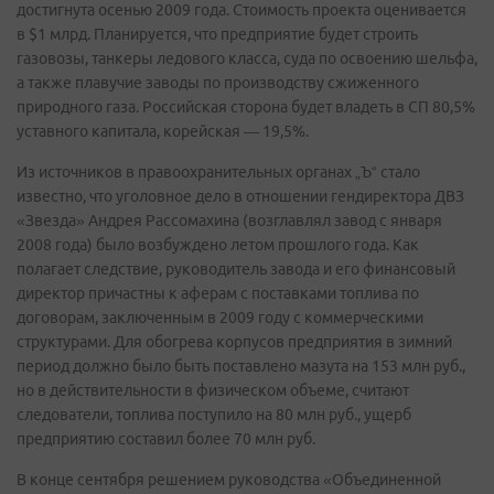
достигнута осенью 2009 года. Стоимость проекта оценивается
в $1 млрд. Планируется, что предприятие будет строить
газовозы, танкеры ледового класса, суда по освоению шельфа,
а также плавучие заводы по производству сжиженного
природного газа. Российская сторона будет владеть в СП 80,5%
уставного капитала, корейская — 19,5%.
Из источников в правоохранительных органах „Ъ“ стало
известно, что уголовное дело в отношении гендиректора ДВЗ
«Звезда» Андрея Рассомахина (возглавлял завод с января
2008 года) было возбуждено летом прошлого года. Как
полагает следствие, руководитель завода и его финансовый
директор причастны к аферам с поставками топлива по
договорам, заключенным в 2009 году с коммерческими
структурами. Для обогрева корпусов предприятия в зимний
период должно было быть поставлено мазута на 153 млн руб.,
но в действительности в физическом объеме, считают
следователи, топлива поступило на 80 млн руб., ущерб
предприятию составил более 70 млн руб.
В конце сентября решением руководства «Объединенной