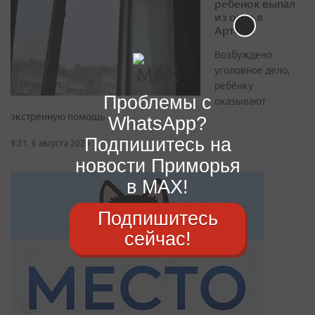
ребенок выпал
из окна в
Артёме
Возбуждено
уголовное дело,
ребёнку
Проблемы с
оказывают
экстренную помощь
WhatsApp?
Подпишитесь на
9:21, 6 августа 2026
новости Приморья
в MAX!
Подпишитесь
сейчас!