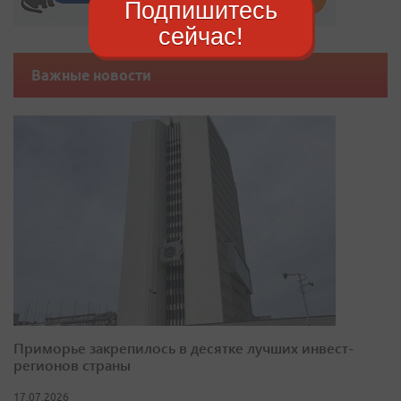
Подпишитесь
сейчас!
Важные новости
Приморье закрепилось в десятке лучших инвест-
регионов страны
17.07.2026