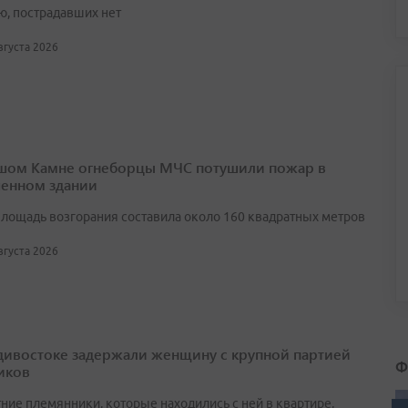
ю, пострадавших нет
августа 2026
шом Камне огнеборцы МЧС потушили пожар в
енном здании
лощадь возгорания составила около 160 квадратных метров
августа 2026
дивостоке задержали женщину с крупной партией
Ф
иков
ние племянники, которые находились с ней в квартире,