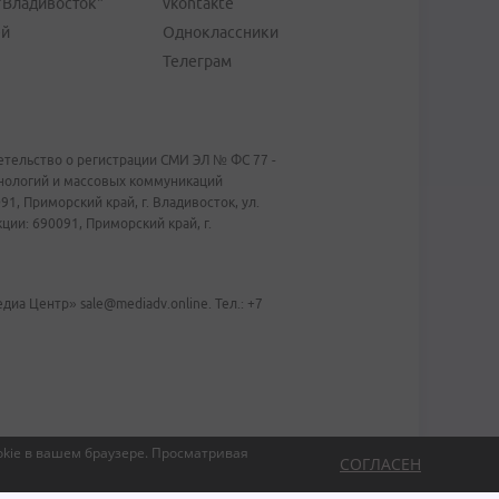
"Владивосток"
vkontakte
ей
Одноклассники
Телеграм
тельство о регистрации СМИ ЭЛ № ФС 77 -
хнологий и массовых коммуникаций
1, Приморский край, г. Владивосток, ул.
ии: 690091, Приморский край, г.
иа Центр» sale@mediadv.online. Тел.: +7
kie в вашем браузере.
Просматривая
СОГЛАСЕН