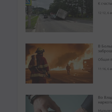
К счасть
12:12, 6 
В Боль
заброш
Общая п
11:16, 6 
Во Вла
наркот
Малолет