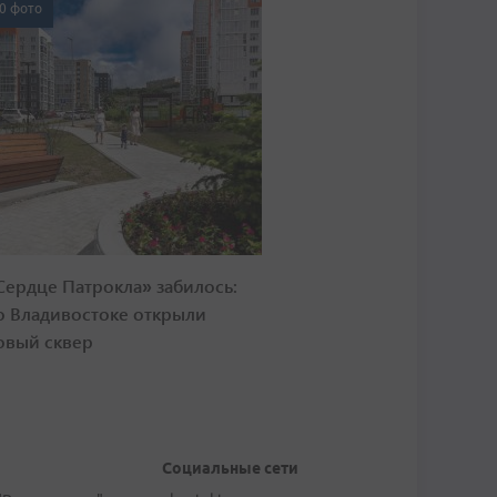
0 фото
Сердце Патрокла» забилось:
о Владивостоке открыли
овый сквер
Социальные сети