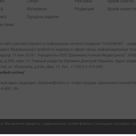
во
Спорт
Реклама
Архив газеты 
ка
Интервью
Редакция
Архив новост
ика
Город на ладони
ествия
м сайте распространяется информация сетевого издания "VLADNEWS" - свиде
ыдано Федеральной службой по надзору в сфере связи, информационных те
адзор) 17 мая 2018 г. Учредитель ООО "Дальневосточный Медиа Центр". 69009
а, д.20А, офис 13. Главный редактор Юркевич Дмитрий Юрьевич. Адрес редакц
ок, ул. Уборевича, д.20А, офис 13. Тел.: +7 (423) 2-415-600.
ediadv.online/
ный адрес редакции: vladnews@inbox.ru. Отдел продаж «Дальневосточный Мед
-8-800. 18+
а. Вы можете увидеть, сохраненные cookie-файлы с помощью настроек coo