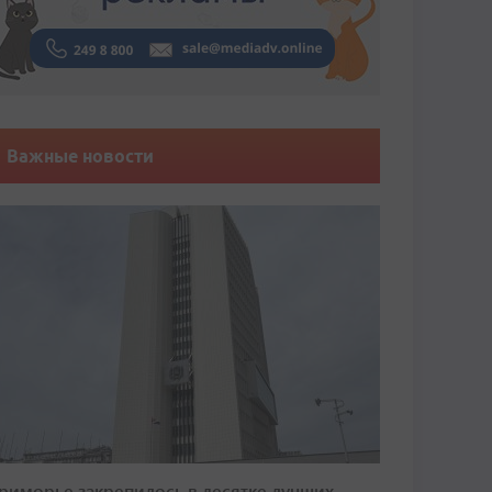
Важные новости
риморье закрепилось в десятке лучших