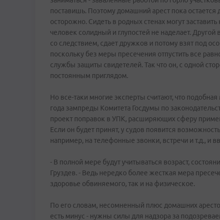
заниматься - заваленные работой по горло участков
поставишь. Поэтому домашний арест пока остается
осторожно. Сидеть в родных стенах могут заставить
человек солидный и глупостей не наделает. Другой
со следствием, сдает дружков и потому взят под осо
поскольку без меры пресечения отпустить все равно
службы защиты свидетелей. Так что он, с одной стор
постоянным приглядом.
Но все-таки многие эксперты считают, что подобна
года зампреды Комитета Госдумы по законодательст
проект поправок в УПК, расширяющих сферу примене
Если он будет принят, у судов появится возможност
например, на телефонные звонки, встречи и т.д., и
- В полной мере будут учитываться возраст, состоян
Груздев. - Ведь нередко более жесткая мера пресеч
здоровье обвиняемого, так и на физическое.
По его словам, несомненный плюс домашних арестов
есть минус - нужны силы для надзора за подозрев