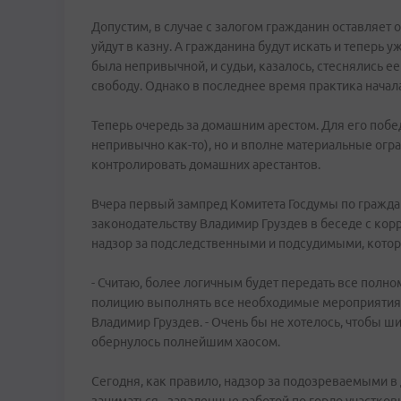
Допустим, в случае с залогом гражданин оставляет 
уйдут в казну. А гражданина будут искать и теперь у
была непривычной, и судьи, казалось, стеснялись е
свободу. Однако в последнее время практика начала
Теперь очередь за домашним арестом. Для его побед
непривычно как-то), но и вполне материальные огран
контролировать домашних арестантов.
Вчера первый зампред Комитета Госдумы по гражда
законодательству Владимир Груздев в беседе с ко
надзор за подследственными и подсудимыми, котор
- Считаю, более логичным будет передать все полн
полицию выполнять все необходимые мероприятия п
Владимир Груздев. - Очень бы не хотелось, чтобы 
обернулось полнейшим хаосом.
Сегодня, как правило, надзор за подозреваемыми в