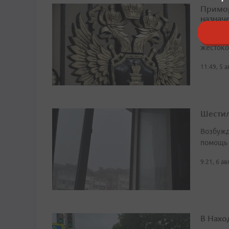
Примор
назначе
В 2016 г
жестоко
11:49, 5 
Шестил
Возбужд
помощь
9:21, 6 а
В Нахо