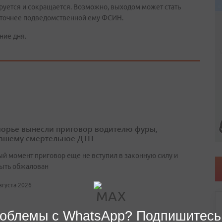
ируется и сокращается. Возможно, выходом может стать
 точнее подведомственной ему ФСИН.
ние дня.
орье вынесли приговор водителю фуры,
вшему смертельное ДТП
ый момент приговор еще не вступил в законную силу и
ыть обжалован
августа 2026
облемы с WhatsApp? Подпишитесь