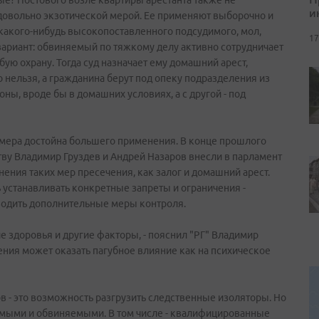
ые? Постового возле квартиры арестанта также не
и
 довольно экзотической мерой. Ее применяют выборочно и
 какого-нибудь высокопоставленного подсудимого, мол,
17
 вариант: обвиняемый по тяжкому делу активно сотрудничает
бую охрану. Тогда суд назначает ему домашний арест,
 нельзя, а гражданина берут под опеку подразделения из
оны, вроде бы в домашних условиях, а с другой - под
я мера достойна большего применения. В конце прошлого
ву Владимир Груздев и Андрей Назаров внесли в парламент
ния таких мер пресечения, как залог и домашний арест.
ь устанавливать конкретные запреты и ограничения -
 вводить дополнительные меры контроля.
ие здоровья и другие факторы, - пояснил "РГ" Владимир
ения может оказать пагубное влияние как на психическое
 - это возможность разгрузить следственные изоляторы. Но
аемыми и обвиняемыми. В том числе - квалифицированные