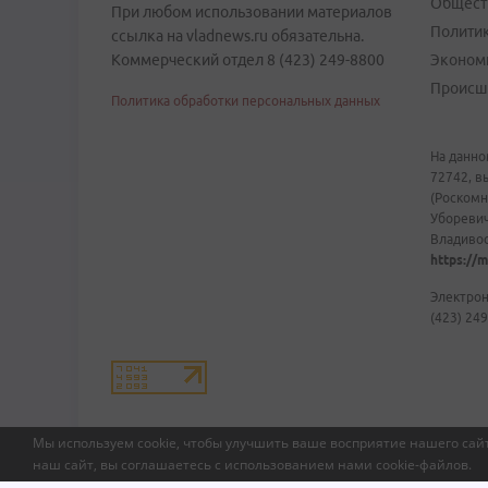
Общест
При любом использовании материалов
Полити
ссылка на vladnews.ru обязательна.
Коммерческий отдел 8 (423) 249-8800
Эконом
Происш
Политика обработки персональных данных
На данно
72742, в
(Роскомн
Уборевич
Владивост
https://m
Электрон
(423) 249
Мы используем cookie, чтобы улучшить ваше восприятие нашего сайт
наш сайт, вы соглашаетесь с использованием нами
cookie-файлов
.