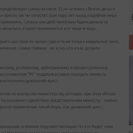
определенную сумму на счете. Если человек сбежит, деньги
же просто так не отпустят. Еще пару лет назад подобная мера
е применять. Словно они действительно брали деньги за
 меняться, и залог применяется все чаще и чаще.
ного шествия по залам суда есть не только моральные (мол,
ичения. Самое главное - не ясно, кто и как должен
нскому, уголовному, арбитражному и процессуальному
рреспондентом "РГ" поддержал идею передать минюсту
ым назначен домашний арест.
омочия по контролю министерству юстиции, при этом обязав
о оказанию содействия представителям минюста, - заявил
широкое применение такой меры, как домашний арест,
 домашних условиях поручают милиции. Но кто будет этим
П