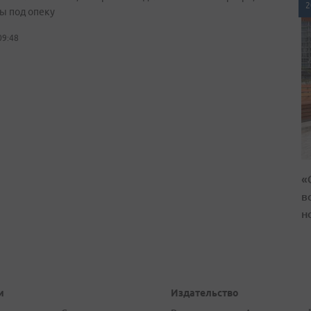
2
ы под опеку
09:48
«
в
н
и
Издательство