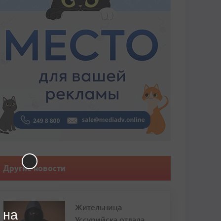
Другие новости
Жительница
 на
Уссурийска отдала