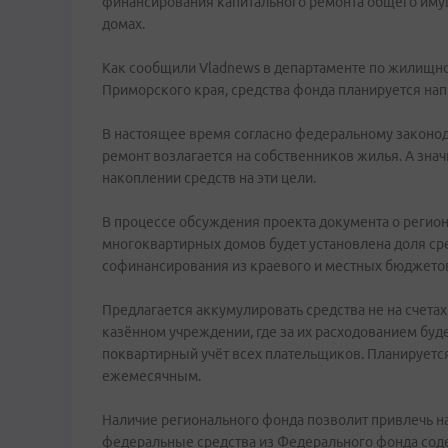
финансирования капитального ремонта общего им
домах.
Как сообщили Vladnews в департаменте по жилищн
Приморского края, средства фонда планируется нап
В настоящее время согласно федеральному законод
ремонт возлагается на собственников жилья. А зна
накоплении средств на эти цели.
В процессе обсуждения проекта документа о реги
многоквартирных домов будет установлена доля ср
софинансирования из краевого и местных бюджетов
Предлагается аккумулировать средства не на счета
казённом учреждении, где за их расходованием буде
поквартирный учёт всех плательщиков. Планируется
ежемесячным.
Наличие регионального фонда позволит привлечь 
федеральные средства из Федерального фонда со