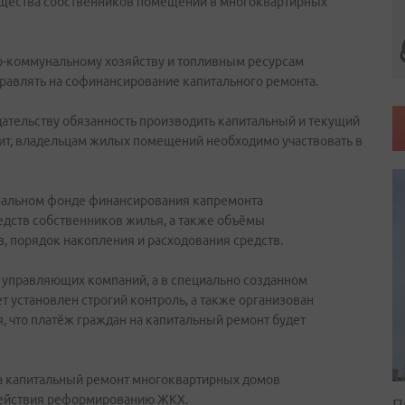
ущества собственников помещений в многоквартирных
о-коммунальному хозяйству и топливным ресурсам
равлять на софинансирование капитального ремонта.
ательству обязанность производить капитальный и текущий
чит, владельцам жилых помещений необходимо участвовать в
ональном фонде финансирования капремонта
едств собственников жилья, а также объёмы
, порядок накопления и расходования средств.
х управляющих компаний, а в специально созданном
т установлен строгий контроль, а также организован
, что платёж граждан на капитальный ремонт будет
на капитальный ремонт многоквартирных домов
действия реформированию ЖКХ.
П