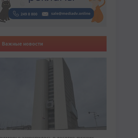
Важные новости
риморье закрепилось в десятке лучших