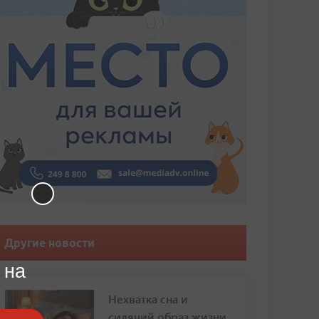
Другие новости
 на
Нехватка сна и
сидячий образ жизни