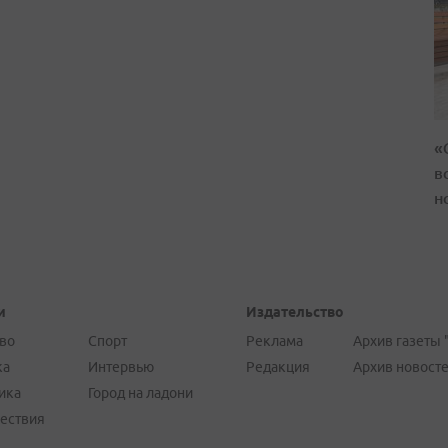
«
в
н
и
Издательство
во
Спорт
Реклама
Архив газеты 
ка
Интервью
Редакция
Архив новост
ика
Город на ладони
ествия