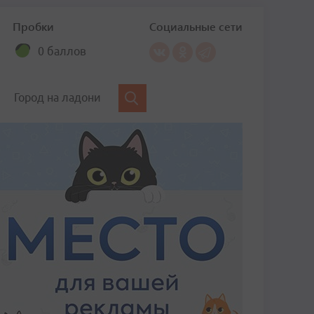
Пробки
Социальные сети
0 баллов
Город на ладони