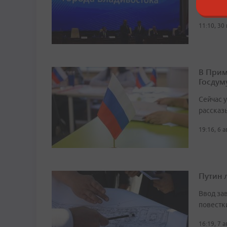
законод
11:10, 30
В Прим
Госдум
Сейчас 
рассказ
19:16, 6 
Путин 
Ввод за
повестк
16:19, 7 