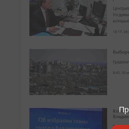
Централ
Госдумы
которые
10:17, 28
Выборы
Градона
8:45, 30 
Пр
Конста
Владив
Процеду