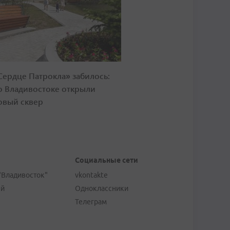
Сердце Патрокла» забилось:
о Владивостоке открыли
овый сквер
Социальные сети
"Владивосток"
vkontakte
ей
Одноклассники
Телеграм