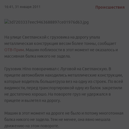
16:41, 31 января 2011
Происшествия
На улице Светланской с грузовика на дорогу упала
металлическая конструкция весом более тонны, сообщает
ОТВ-Прим
. Машин поблизости в этот момент не оказалось и
массивная балка никого не задела.
Грузовик Hino поворачивал с Луговой на Светланскую. В
прицепе автомобиля находились металлические конструкции,
которые водитель большегруза вез на одну из строек. По всей
видимости, перед транспортировкой одну из балок закрепили
не достаточно хорошо. На повороте груз не удержался в
прицепе и вылетел на дорогу.
Машин в этот момент на дороге не было и потому многотонная
балка никого не задела. Тем не менее, она явно мешала
движению на этом повороте.