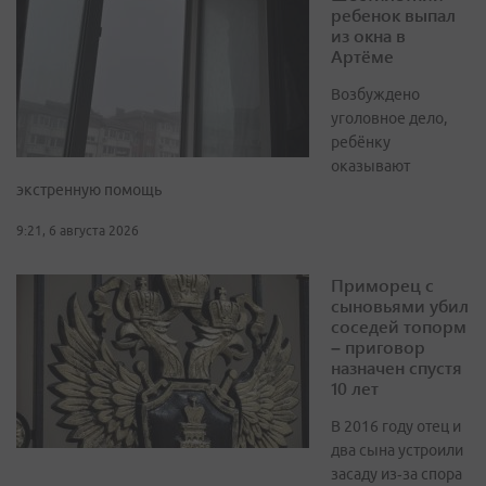
ребенок выпал
из окна в
Артёме
Возбуждено
уголовное дело,
ребёнку
оказывают
экстренную помощь
9:21, 6 августа 2026
Приморец с
сыновьями убил
соседей топорм
– приговор
назначен спустя
10 лет
В 2016 году отец и
два сына устроили
засаду из‑за спора